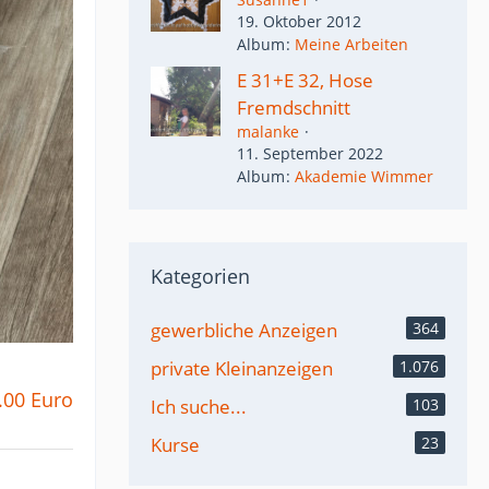
19. Oktober 2012
Album
Meine Arbeiten
E 31+E 32, Hose
Fremdschnitt
malanke
11. September 2022
Album
Akademie Wimmer
Kategorien
gewerbliche Anzeigen
364
private Kleinanzeigen
1.076
.00 Euro
Ich suche...
103
Kurse
23