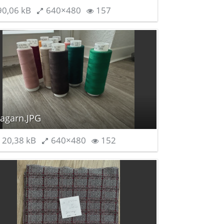
0,06 kB
640×480
157
jagarn.JPG
20,38 kB
640×480
152