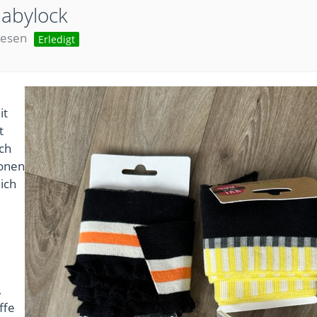
Babylock
lesen
Erledigt
it
t
uch
ionen
ich
,
ffe