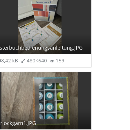
terbuchbedienungsanleitung.JPG
8,42 kB
480×640
159
rlockgarn1.JPG