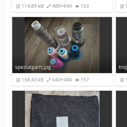
114,89 kB
480×640
163
9
spezialgarn.jpg
tro
158,43 kB
640×480
157
1