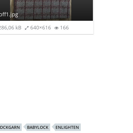
off1.jpg
86,06 kB
640×616
166
LOCKGARN
BABYLOCK
ENLIGHTEN