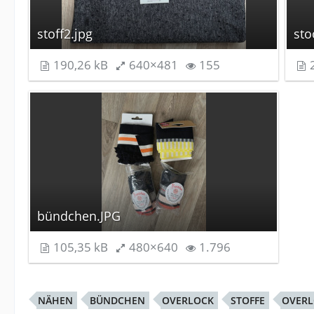
stoff2.jpg
sto
190,26 kB
640×481
155
2
bündchen.JPG
105,35 kB
480×640
1.796
NÄHEN
BÜNDCHEN
OVERLOCK
STOFFE
OVER