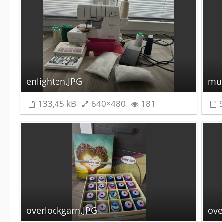
enlighten.JPG
mus
133,45 kB
640×480
181
9
overlockgarn.JPG
ove