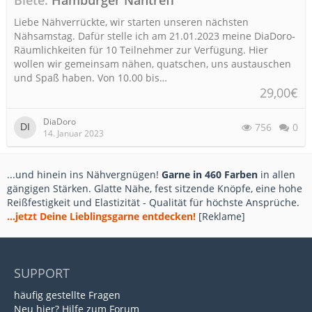
Biete
Hamburger Nähtreff
Liebe Nähverrückte, wir starten unseren nächsten
Nähsamstag. Dafür stelle ich am 21.01.2023 meine DiaDoro-
Räumlichkeiten für 10 Teilnehmer zur Verfügung. Hier
wollen wir gemeinsam nähen, quatschen, uns austauschen
und Spaß haben. Von 10.00 bis…
29,00€
DiaDoro
756
0
14. Januar 2023
...und hinein ins Nähvergnügen!
Garne in 460 Farben
in allen
gängigen Stärken. Glatte Nähe, fest sitzende Knöpfe, eine hohe
Reißfestigkeit und Elastizität - Qualität für höchste Ansprüche.
...jetzt Deine Lieblingsgarne entdecken!
[Reklame]
SUPPORT
häufig gestellte Fragen
Neu hier? Hilfe zum Forum