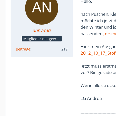
Hallo,
nach Puschen, Kl
möchte ich jetzt
den Winter und ic
anny-ma
passenden
Jerse
Mitglieder mit gewerblicher Verbindung, auch als Mitarbeiter/in
Hier mein Ausgan
Beiträge
219
2012_10_17_Stoff
Jetzt muss erstma
vor? Bin gerade 
Wenn alles trocken
LG Andrea
---------------------------