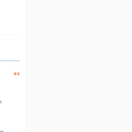
#4
n
er