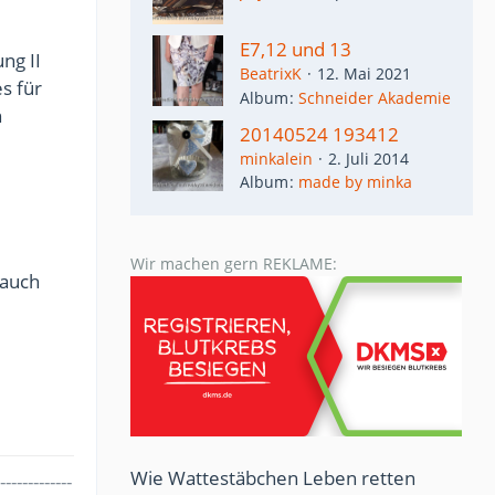
E7,12 und 13
ng II
BeatrixK
12. Mai 2021
s für
Album
Schneider Akademie
h
20140524 193412
minkalein
2. Juli 2014
Album
made by minka
Wir machen gern REKLAME:
 auch
Wie Wattestäbchen Leben retten
-------------