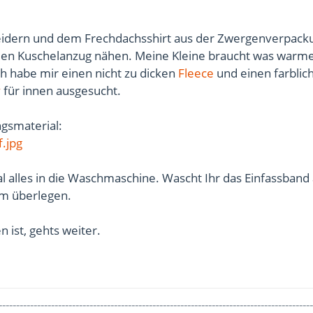
eidern und dem Frechdachsshirt aus der Zwergenverpacku
 den Kuschelanzug nähen. Meine Kleine braucht was warme
h habe mir einen nicht zu dicken
Fleece
und einen farblic
y
für innen ausgesucht.
gsmaterial:
.jpg
l alles in die Waschmaschine. Wascht Ihr das Einfassband
am überlegen.
 ist, gehts weiter.
------------------------------------------------------------------------------------------