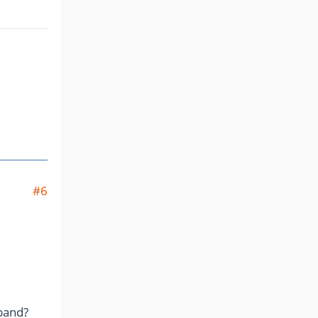
#6
sband?