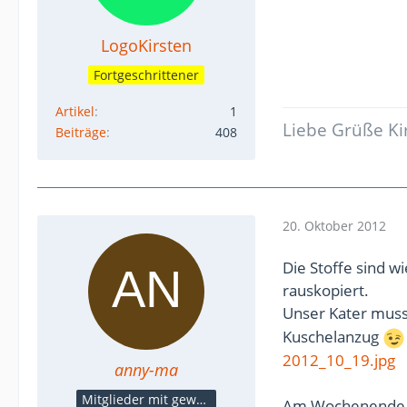
LogoKirsten
Fortgeschrittener
Artikel
1
Liebe Grüße Ki
Beiträge
408
20. Oktober 2012
Die Stoffe sind w
rauskopiert.
Unser Kater muss
Kuschelanzug
2012_10_19.jpg
anny-ma
Mitglieder mit gewerblicher Verbindung, auch als Mitarbeiter/in
Am Wochenende wi