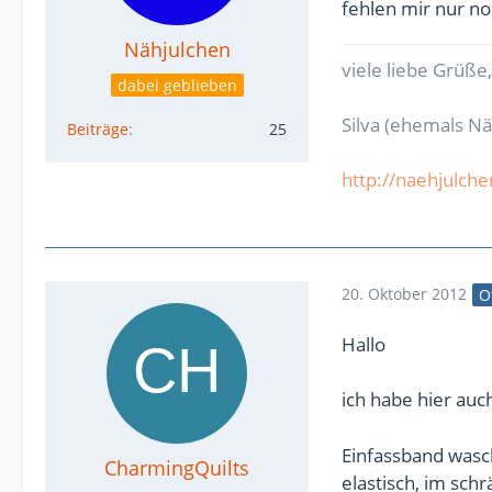
fehlen mir nur no
Nähjulchen
viele liebe Grüße,
dabei geblieben
Silva (ehemals N
Beiträge
25
http://naehjulche
20. Oktober 2012
O
Hallo
ich habe hier auc
Einfassband wasche
CharmingQuilts
elastisch, im sch