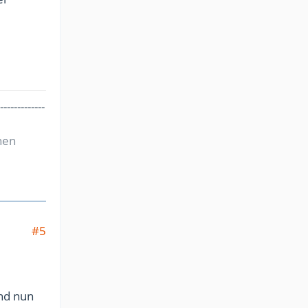
-------------
nen
#5
und nun