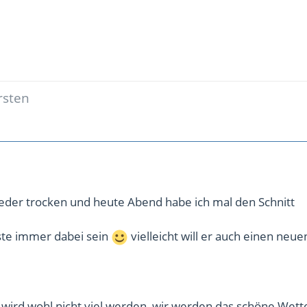
rsten
ieder trocken und heute Abend habe ich mal den Schnitt
te immer dabei sein
vielleicht will er auch einen neue
rd wohl nicht viel werden, wir werden das schöne Wett