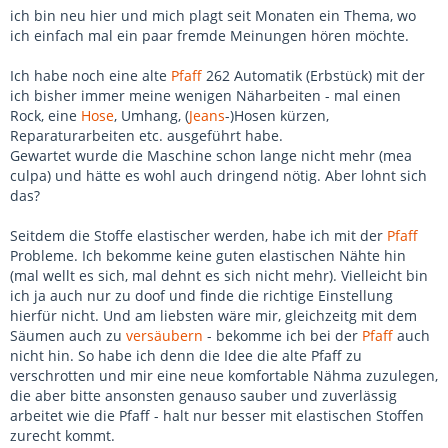
ich bin neu hier und mich plagt seit Monaten ein Thema, wo
ich einfach mal ein paar fremde Meinungen hören möchte.
Ich habe noch eine alte
Pfaff
262 Automatik (Erbstück) mit der
ich bisher immer meine wenigen Näharbeiten - mal einen
Rock, eine
Hose
, Umhang, (
Jeans
-)Hosen kürzen,
Reparaturarbeiten etc. ausgeführt habe.
Gewartet wurde die Maschine schon lange nicht mehr (mea
culpa) und hätte es wohl auch dringend nötig. Aber lohnt sich
das?
Seitdem die Stoffe elastischer werden, habe ich mit der
Pfaff
Probleme. Ich bekomme keine guten elastischen Nähte hin
(mal wellt es sich, mal dehnt es sich nicht mehr). Vielleicht bin
ich ja auch nur zu doof und finde die richtige Einstellung
hierfür nicht. Und am liebsten wäre mir, gleichzeitg mit dem
Säumen auch zu
versäubern
- bekomme ich bei der
Pfaff
auch
nicht hin. So habe ich denn die Idee die alte Pfaff zu
verschrotten und mir eine neue komfortable Nähma zuzulegen,
die aber bitte ansonsten genauso sauber und zuverlässig
arbeitet wie die Pfaff - halt nur besser mit elastischen Stoffen
zurecht kommt.