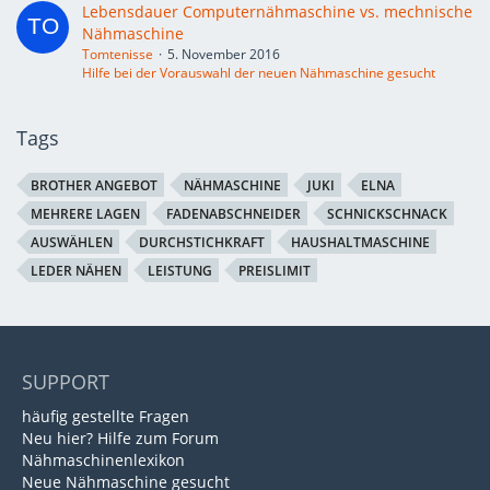
Lebensdauer Computernähmaschine vs. mechnische
Nähmaschine
Tomtenisse
5. November 2016
Hilfe bei der Vorauswahl der neuen Nähmaschine gesucht
Tags
BROTHER ANGEBOT
NÄHMASCHINE
JUKI
ELNA
MEHRERE LAGEN
FADENABSCHNEIDER
SCHNICKSCHNACK
AUSWÄHLEN
DURCHSTICHKRAFT
HAUSHALTMASCHINE
LEDER NÄHEN
LEISTUNG
PREISLIMIT
SUPPORT
häufig gestellte Fragen
Neu hier? Hilfe zum Forum
Nähmaschinenlexikon
Neue Nähmaschine gesucht