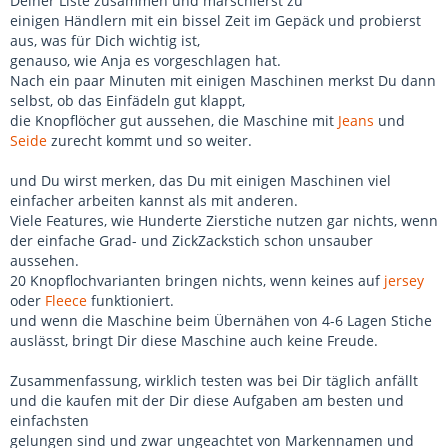
Deiner Liste zusammen und marschierst zu
einigen Händlern mit ein bissel Zeit im Gepäck und probierst
aus, was für Dich wichtig ist,
genauso, wie Anja es vorgeschlagen hat.
Nach ein paar Minuten mit einigen Maschinen merkst Du dann
selbst, ob das Einfädeln gut klappt,
die Knopflöcher gut aussehen, die Maschine mit
Jeans
und
Seide
zurecht kommt und so weiter.
und Du wirst merken, das Du mit einigen Maschinen viel
einfacher arbeiten kannst als mit anderen.
Viele Features, wie Hunderte Zierstiche nutzen gar nichts, wenn
der einfache Grad- und ZickZackstich schon unsauber
aussehen.
20 Knopflochvarianten bringen nichts, wenn keines auf
jersey
oder
Fleece
funktioniert.
und wenn die Maschine beim Übernähen von 4-6 Lagen Stiche
auslässt, bringt Dir diese Maschine auch keine Freude.
Zusammenfassung, wirklich testen was bei Dir täglich anfällt
und die kaufen mit der Dir diese Aufgaben am besten und
einfachsten
gelungen sind und zwar ungeachtet von Markennamen und