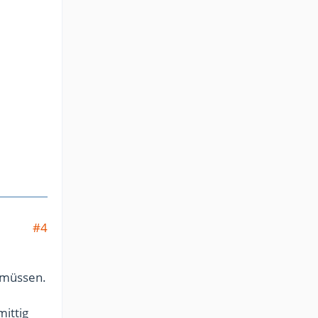
#4
 müssen.
ittig