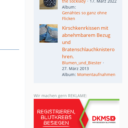
the socklady
17. März 2022
Album
Genähtes so ganz ohne
Flicken
Kirschkenrkissen mit
abnehmbarem Bezug
und
Bratenschlauchknistero
hren.
Blumen_und_Biester
27. März 2013
Album
Momentaufnahmen
Wir machen gern REKLAME: