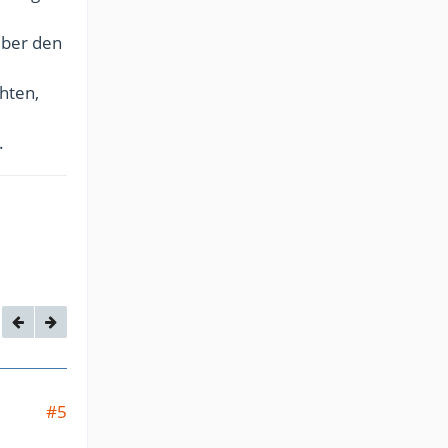
über den
hten,
.
#5