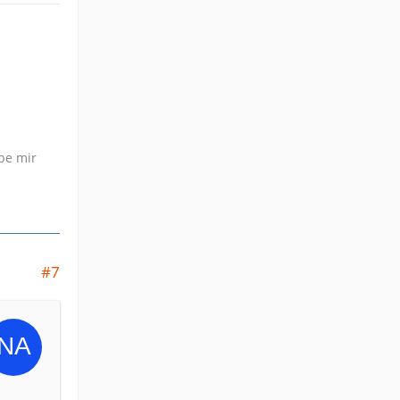
be mir
#7