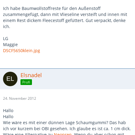
Ich habe Baumwollstoffreste für den Außenstoff
zusammengefügt, dann mit Vlieseline versteift und innen mit
einem Rest dickem Fleecestoff gefüttert. Gut verpackt, denke
ich.
LG
Maggie
DSCF5650klein.jpg
Elsnadel
Profi
24. November 2012
Hallo
Hallo
Wie wäre es mit einer dünnen Lage Schaumgummi? Das hab
ich vor kurzem bei OBI gesehen. Ich glaube es ist ca. 1 cm dick.
Wäre eine Alternative zu
Neopren
. Wenn du aber schon mit