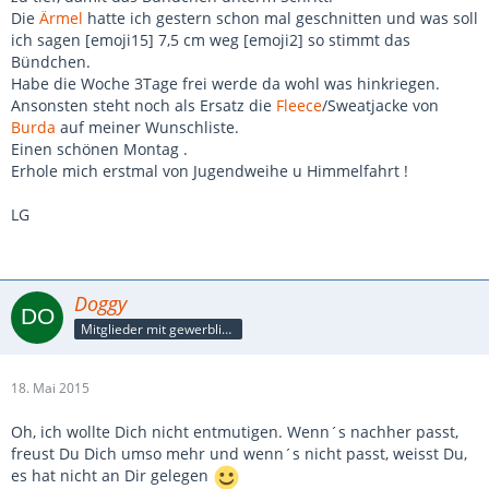
Die
Ärmel
hatte ich gestern schon mal geschnitten und was soll
ich sagen [emoji15] 7,5 cm weg [emoji2] so stimmt das
Bündchen.
Habe die Woche 3Tage frei werde da wohl was hinkriegen.
Ansonsten steht noch als Ersatz die
Fleece
/Sweatjacke von
Burda
auf meiner Wunschliste.
Einen schönen Montag .
Erhole mich erstmal von Jugendweihe u Himmelfahrt !
LG
Doggy
Mitglieder mit gewerblicher Verbindung, auch als Mitarbeiter/in
18. Mai 2015
Oh, ich wollte Dich nicht entmutigen. Wenn´s nachher passt,
freust Du Dich umso mehr und wenn´s nicht passt, weisst Du,
es hat nicht an Dir gelegen