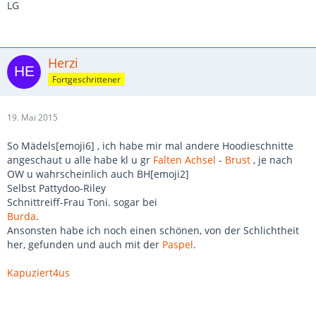
LG
Herzi
Fortgeschrittener
19. Mai 2015
So Mädels[emoji6] , ich habe mir mal andere Hoodieschnitte
angeschaut u alle habe kl u gr
Falten
Achsel
-
Brust
, je nach
OW u wahrscheinlich auch BH[emoji2]
Selbst Pattydoo-Riley
Schnittreiff-Frau Toni. sogar bei
Burda
.
Ansonsten habe ich noch einen schönen, von der Schlichtheit
her, gefunden und auch mit der
Paspel
.
Kapuziert4us