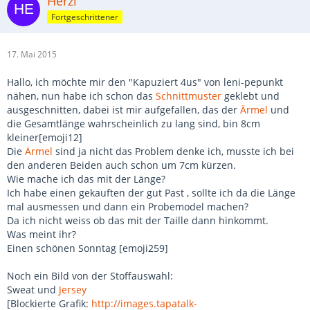
Herzi
Fortgeschrittener
17. Mai 2015
Hallo, ich möchte mir den "Kapuziert 4us" von leni-pepunkt
nähen, nun habe ich schon das
Schnittmuster
geklebt und
ausgeschnitten, dabei ist mir aufgefallen, das der
Ärmel
und
die Gesamtlänge wahrscheinlich zu lang sind, bin 8cm
kleiner[emoji12]
Die
Ärmel
sind ja nicht das Problem denke ich, musste ich bei
den anderen Beiden auch schon um 7cm kürzen.
Wie mache ich das mit der Länge?
Ich habe einen gekauften der gut Past , sollte ich da die Länge
mal ausmessen und dann ein Probemodel machen?
Da ich nicht weiss ob das mit der Taille dann hinkommt.
Was meint ihr?
Einen schönen Sonntag [emoji259]
Noch ein Bild von der Stoffauswahl:
Sweat und
Jersey
[Blockierte Grafik:
http://images.tapatalk-