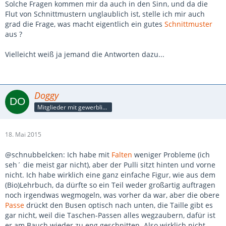
Solche Fragen kommen mir da auch in den Sinn, und da die
Flut von Schnittmustern unglaublich ist, stelle ich mir auch
grad die Frage, was macht eigentlich ein gutes
Schnittmuster
aus ?
Vielleicht weiß ja jemand die Antworten dazu...
Doggy
Mitglieder mit gewerblicher Verbindung, auch als Mitarbeiter/in
18. Mai 2015
@schnubbelcken: Ich habe mit
Falten
weniger Probleme (ich
seh´ die meist gar nicht), aber der Pulli sitzt hinten und vorne
nicht. Ich habe wirklich eine ganz einfache Figur, wie aus dem
(Bio)Lehrbuch, da dürfte so ein Teil weder großartig auftragen
noch irgendwas wegmogeln, was vorher da war, aber die obere
Passe
drückt den Busen optisch nach unten, die Taille gibt es
gar nicht, weil die Taschen-Passen alles wegzaubern, dafür ist
er am Bauch wieder zu eng geschnitten. Also wirklich nicht