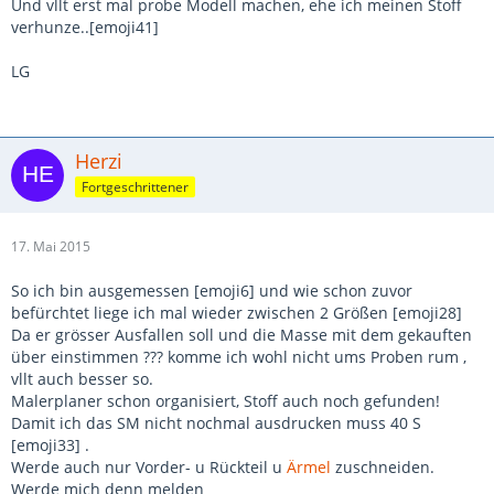
Und vllt erst mal probe Modell machen, ehe ich meinen Stoff
verhunze..[emoji41]
LG
Herzi
Fortgeschrittener
17. Mai 2015
So ich bin ausgemessen [emoji6] und wie schon zuvor
befürchtet liege ich mal wieder zwischen 2 Größen [emoji28]
Da er grösser Ausfallen soll und die Masse mit dem gekauften
über einstimmen ??? komme ich wohl nicht ums Proben rum ,
vllt auch besser so.
Malerplaner schon organisiert, Stoff auch noch gefunden!
Damit ich das SM nicht nochmal ausdrucken muss 40 S
[emoji33] .
Werde auch nur Vorder- u Rückteil u
Ärmel
zuschneiden.
Werde mich denn melden