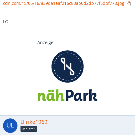
cdn.com/15/05/16/839da1eaf216c83ab0d2db77f5dbf778.jpg
]
LG
Anzeige:
Ulrike1969
Meister