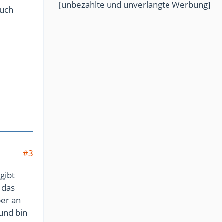
[unbezahlte und unverlangte Werbung]
auch
#3
gibt
 das
ber an
und bin