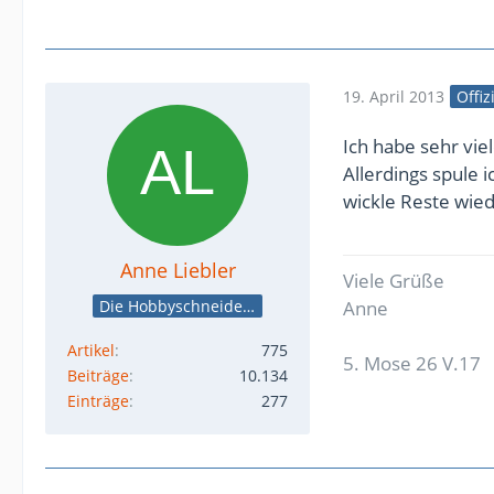
19. April 2013
Offiz
Ich habe sehr vie
Allerdings spule 
wickle Reste wied
Anne Liebler
Viele Grüße
Die Hobbyschneiderin
Anne
Artikel
775
5. Mose 26 V.17
Beiträge
10.134
Einträge
277