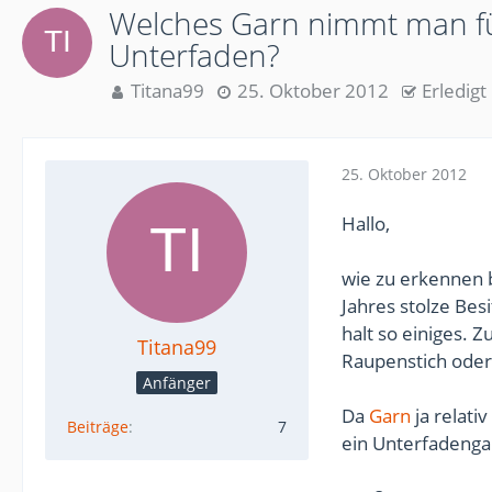
Welches Garn nimmt man f
Unterfaden?
Titana99
25. Oktober 2012
Erledigt
25. Oktober 2012
Hallo,
wie zu erkennen b
Jahres stolze Bes
halt so einiges. 
Titana99
Raupenstich oder 
Anfänger
Da
Garn
ja relati
Beiträge
7
ein Unterfadenga