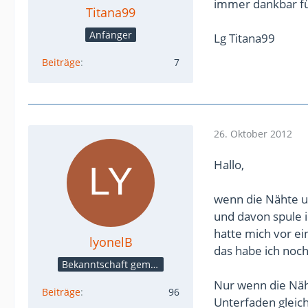
immer dankbar fü
Titana99
Anfänger
Lg Titana99
Beiträge
7
26. Oktober 2012
Hallo,
wenn die Nähte u
und davon spule i
hatte mich vor ei
lyonelB
das habe ich noc
Bekanntschaft gemacht
Nur wenn die Näht
Beiträge
96
Unterfaden gleich