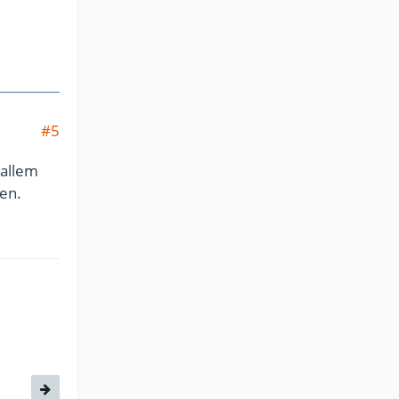
#5
 allem
len.