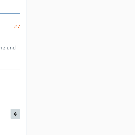
#7
hme und