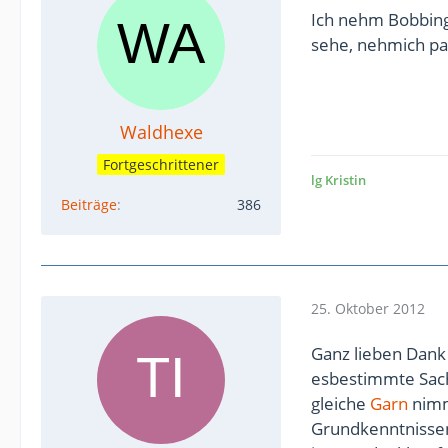
Ich nehm Bobbinga
sehe, nehmich p
Waldhexe
Fortgeschrittener
lg Kristin
Beiträge
386
25. Oktober 2012
Ganz lieben Dank
esbestimmte Sach
gleiche
Garn
nimm
Grundkenntnissen 