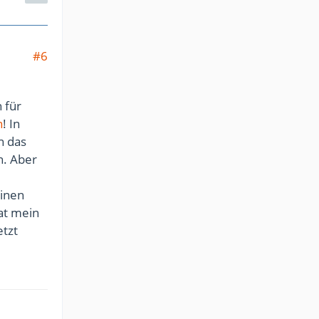
#6
 für
n
! In
n das
n. Aber
einen
at mein
etzt