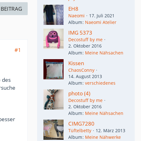
 BEITRAG
EH8
Naeomi
17. Juli 2021
Album
Naeomi Atelier
IMG 5373
Decostuff by me
2. Oktober 2016
#1
Album
Meine Nähsachen
Kissen
ChaosConny
14. August 2013
e des
Album
verschiedenes
ersuche
photo (4)
Decostuff by me
2. Oktober 2016
Album
Meine Nähsachen
 besser
CIMG7280
Tüftelbetty
12. März 2013
Album
Meine Nähwerke