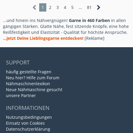
1
2
3
4
5
…
81
...und hinein ins Nähvergnügen!
Garne in 460 Farben
in allen
gängigen Stärken. Glatte Nähe, fest sitzende Knöpfe, eine hohe
Reißfestigkeit und Elastizität - Qualität für höchste Ansprüche.
...jetzt Deine Lieblingsgarne entdecken!
[Reklame]
SUPPORT
häufig gestellte Fragen
Neu hier? Hilfe zum Forum
Nähmaschinenlexikon
Neue Nähmaschine gesucht
unsere Partner
INFORMATIONEN
Nutzungsbedingungen
Einsatz von Cookies
Datenschutzerklärung