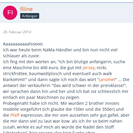
filine
Anfänger
28. Februar 2014
Aaaaaaaaaaalsoooo:
Ich war heute beim NäMa-Händler und bin nun nicht viel
schlauer als zuvor.
Ich fing mit den worten an, "Ich bin blutige anfängerin, suche
eine Maschine bis 400 euro, die gut mit
jersey
, nicki,
strickfrottee, baumwollplüsch und eventuell auch walk
klarkommt!" und dann sagte ich noch das wort "
janome
!" ... Die
antwort der verkäuferin "Das wird schwer in der preisklasse!",
wir sprachen dann hin und her und ich bat sie schliesslich mir
einfach ein paar Maschinen zu zeigen.
Probegenäht habe ich nicht. Mir wurden 2 brother innovis
modelle vorgeführt (ich glaube die 150er und die 350er) und
die
Pfaff
expression, die mir vom aussehen sehr gut gefiel, aber
die mir dann viel zu laut war bzw. als ich ihr so beim nähen
zusah, wirkte es auf mich als würde die Nadel den Stoff
"abstechen", hier sprang also kein Funke über.