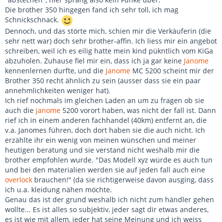
Die brother 350 hingegen fand ich sehr toll, ich mag
Schnickschnack.
Dennoch, und das störte mich, schien mir die Verkäuferin (die
sehr nett war) doch sehr brother-affin. Ich liess mir ein angebot
schreiben, weil ich es eilig hatte mein kind pükntlich vom KiGa
abzuholen. Zuhause fiel mir ein, dass ich ja gar keine
Janome
kennenlernen durfte, und die
Janome
MC 5200 scheint mir der
Brother 350 recht ähnlich zu sein (ausser dass sie ein paar
annehmlichkeiten weniger hat).
Ich rief nochmals im gleichen Laden an um zu fragen ob sie
auch die
janome
5200 vorort haben, was nicht der fall ist. Dann
rief ich in einem anderen fachhandel (40km) entfernt an, die
v.a. Janomes führen, doch dort haben sie die auch nicht. Ich
erzählte ihr ein wenig von meinen wünschen und meiner
heutigen beratung und sie verstand nicht weshalb mir die
brother empfohlen wurde. "Das Modell xyz würde es auch tun
und bei den materialien werden sie auf jeden fall auch eine
overlock
brauchen!" (da sie richtigerweise davon ausging, dass
ich u.a. kleidung nähen möchte.
Genau das ist der grund weshalb ich nicht zum händler gehen
wollte... Es ist alles so subjektiv, jeder sagt dir etwas anderes,
es ist wie mit allem, jeder hat seine Meinung und ich weiss