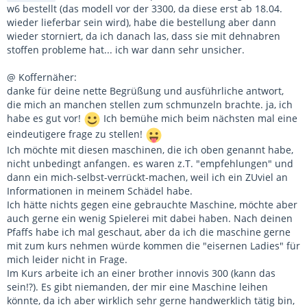
w6 bestellt (das modell vor der 3300, da diese erst ab 18.04.
wieder lieferbar sein wird), habe die bestellung aber dann
wieder storniert, da ich danach las, dass sie mit dehnabren
stoffen probleme hat... ich war dann sehr unsicher.
@ Koffernäher:
danke für deine nette Begrüßung und ausführliche antwort,
die mich an manchen stellen zum schmunzeln brachte. ja, ich
habe es gut vor!
Ich bemühe mich beim nächsten mal eine
eindeutigere frage zu stellen!
Ich möchte mit diesen maschinen, die ich oben genannt habe,
nicht unbedingt anfangen. es waren z.T. "empfehlungen" und
dann ein mich-selbst-verrückt-machen, weil ich ein ZUviel an
Informationen in meinem Schädel habe.
Ich hätte nichts gegen eine gebrauchte Maschine, möchte aber
auch gerne ein wenig Spielerei mit dabei haben. Nach deinen
Pfaffs habe ich mal geschaut, aber da ich die maschine gerne
mit zum kurs nehmen würde kommen die "eisernen Ladies" für
mich leider nicht in Frage.
Im Kurs arbeite ich an einer brother innovis 300 (kann das
sein!?). Es gibt niemanden, der mir eine Maschine leihen
könnte, da ich aber wirklich sehr gerne handwerklich tätig bin,