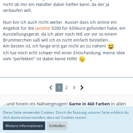
nicht ob mir ein Händler dabei helfen kann, da der ja
verkaufen will.
Nun bin ich auch nicht weiter. Ausser dass ich online ein
Angebot für die
Janome
5200 für 650euro gefunden habe, ein
Ausstellungsgerät. da ich aber noch NIE vor vor so einem
Brummerchen saß will ich es nicht einfach bestellen...
Am besten ist, ich fange erst gar nicht an zu nähen!
Ich tue mich echt schwer mit einer Entscheidung, meine Idee
vom "perfekten" ist dabei keine Hilfe!
1
2
3
...und hinein ins Nähvergnügen!
Garne in 460 Farben
in allen
gängigen Stärken. Glatte Nähe, fest sitzende Knöpfe, eine hohe
Diese Seite verwendet Cookies. Durch die Nutzung unserer Seite erklärst du
Reißfestigkeit und Elastizität - Qualität für höchste Ansprüche.
dich damit einverstanden, dass wir Cookies setzen.
...jetzt Deine Lieblingsgarne entdecken!
[Reklame]
Weitere Informationen
Schließen