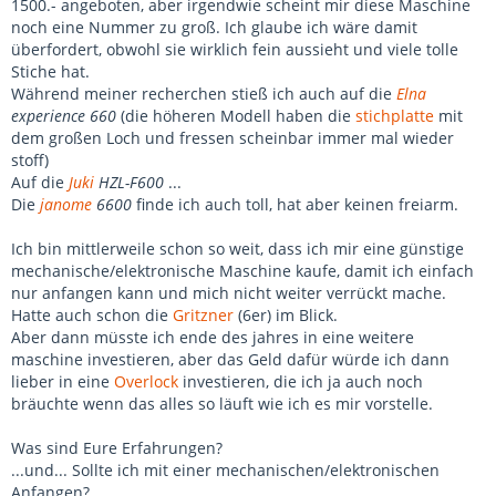
1500.- angeboten, aber irgendwie scheint mir diese Maschine
noch eine Nummer zu groß. Ich glaube ich wäre damit
überfordert, obwohl sie wirklich fein aussieht und viele tolle
Stiche hat.
Während meiner recherchen stieß ich auch auf die
Elna
experience 660
(die höheren Modell haben die
stichplatte
mit
dem großen Loch und fressen scheinbar immer mal wieder
stoff)
Auf die
Juki
HZL-F600
...
Die
janome
6600
finde ich auch toll, hat aber keinen freiarm.
Ich bin mittlerweile schon so weit, dass ich mir eine günstige
mechanische/elektronische Maschine kaufe, damit ich einfach
nur anfangen kann und mich nicht weiter verrückt mache.
Hatte auch schon die
Gritzner
(6er) im Blick.
Aber dann müsste ich ende des jahres in eine weitere
maschine investieren, aber das Geld dafür würde ich dann
lieber in eine
Overlock
investieren, die ich ja auch noch
bräuchte wenn das alles so läuft wie ich es mir vorstelle.
Was sind Eure Erfahrungen?
...und... Sollte ich mit einer mechanischen/elektronischen
Anfangen?