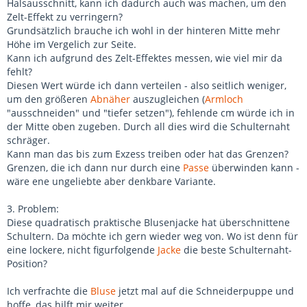
Halsausschnitt, kann ich dadurch auch was machen, um den
Zelt-Effekt zu verringern?
Grundsätzlich brauche ich wohl in der hinteren Mitte mehr
Höhe im Vergelich zur Seite.
Kann ich aufgrund des Zelt-Effektes messen, wie viel mir da
fehlt?
Diesen Wert würde ich dann verteilen - also seitlich weniger,
um den größeren
Abnäher
auszugleichen (
Armloch
"ausschneiden" und "tiefer setzen"), fehlende cm würde ich in
der Mitte oben zugeben. Durch all dies wird die Schulternaht
schräger.
Kann man das bis zum Exzess treiben oder hat das Grenzen?
Grenzen, die ich dann nur durch eine
Passe
überwinden kann -
wäre ene ungeliebte aber denkbare Variante.
3. Problem:
Diese quadratisch praktische Blusenjacke hat überschnittene
Schultern. Da möchte ich gern wieder weg von. Wo ist denn für
eine lockere, nicht figurfolgende
Jacke
die beste Schulternaht-
Position?
Ich verfrachte die
Bluse
jetzt mal auf die Schneiderpuppe und
hoffe, das hilft mir weiter.