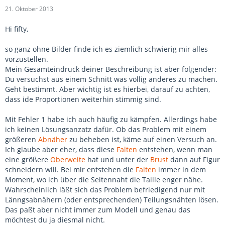
21. Oktober 2013
Hi fifty,
so ganz ohne Bilder finde ich es ziemlich schwierig mir alles
vorzustellen.
Mein Gesamteindruck deiner Beschreibung ist aber folgender:
Du versuchst aus einem Schnitt was völlig anderes zu machen.
Geht bestimmt. Aber wichtig ist es hierbei, darauf zu achten,
dass ide Proportionen weiterhin stimmig sind.
Mit Fehler 1 habe ich auch häufig zu kämpfen. Allerdings habe
ich keinen Lösungsanzatz dafür. Ob das Problem mit einem
größeren
Abnäher
zu beheben ist, käme auf einen Versuch an.
Ich glaube aber eher, dass diese
Falten
entstehen, wenn man
eine größere
Oberweite
hat und unter der
Brust
dann auf Figur
schneidern will. Bei mir entstehen die
Falten
immer in dem
Moment, wo ich über die Seitennaht die Taille enger nähe.
Wahrscheinlich läßt sich das Problem befriedigend nur mit
Länngsabnähern (oder entsprechenden) Teilungsnähten lösen.
Das paßt aber nicht immer zum Modell und genau das
möchtest du ja diesmal nicht.