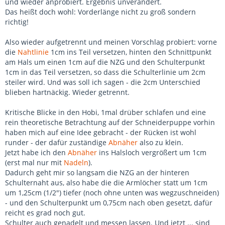
und wieder anprobiert. Ergebnis unverändert.
Das heißt doch wohl: Vorderlänge nicht zu groß sondern
richtig!
Also wieder aufgetrennt und meinen Vorschlag probiert: vorne
die
Nahtlinie
1cm ins Teil versetzen, hinten den Schnittpunkt
am Hals um einen 1cm auf die NZG und den Schulterpunkt
1cm in das Teil versetzen, so dass die Schulterlinie um 2cm
steiler wird. Und was soll ich sagen - die 2cm Unterschied
blieben hartnäckig. Wieder getrennt.
Kritische Blicke in den Hobi, 1mal drüber schlafen und eine
rein theoretische Betrachtung auf der Schneiderpuppe vorhin
haben mich auf eine Idee gebracht - der Rücken ist wohl
runder - der dafür zuständige
Abnäher
also zu klein.
Jetzt habe ich den
Abnäher
ins Halsloch vergrößert um 1cm
(erst mal nur mit
Nadeln
).
Dadurch geht mir so langsam die NZG an der hinteren
Schulternaht aus, also habe die die Armlöcher statt um 1cm
um 1,25cm (1/2") tiefer (noch ohne unten was wegzuschneiden)
- und den Schulterpunkt um 0,75cm nach oben gesetzt, dafür
reicht es grad noch gut.
Schulter auch genadelt und messen lassen. Und jetzt ... sind