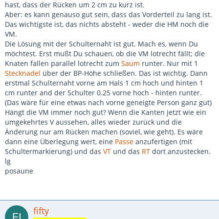
hast, dass der Rücken um 2 cm zu kurz ist.
Aber: es kann genauso gut sein, dass das Vorderteil zu lang ist.
Das wichtigste ist, das nichts absteht - weder die HM noch die
VM.
Die Lösung mit der Schulternaht ist gut. Mach es, wenn Du
möchtest. Erst mußt Du schauen, ob die VM lotrecht fällt; die
Knaten fallen parallel lotrecht zum
Saum
runter. Nur mit 1
Stecknadel
über der BP-Höhe schließen. Das ist wichtig. Dann
erstmal Schulternaht vorne am Hals 1 cm hoch und hinten 1
cm runter and der Schulter 0.25 vorne hoch - hinten runter.
(Das wäre für eine etwas nach vorne geneigte Person ganz gut)
Hängt die VM immer noch gut? Wenn die Kanten jetzt wie ein
umgekehrtes V aussehen, alles wieder zurück und die
Änderung nur am Rücken machen (soviel, wie geht). Es wäre
dann eine Überlegung wert, eine
Passe
anzufertigen (mit
Schultermarkierung) und das
VT
und das
RT
dort anzustecken.
lg
posaune
fifty