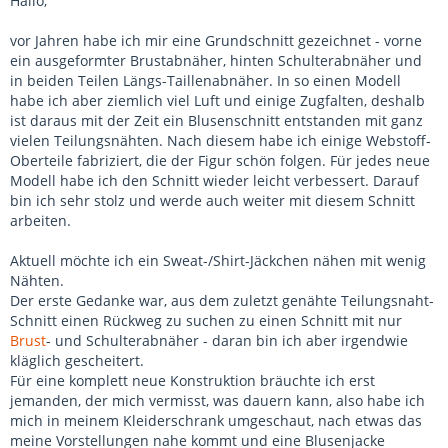
Hallo,
vor Jahren habe ich mir eine Grundschnitt gezeichnet - vorne
ein ausgeformter Brustabnäher, hinten Schulterabnäher und
in beiden Teilen Längs-Taillenabnäher. In so einen Modell
habe ich aber ziemlich viel Luft und einige Zugfalten, deshalb
ist daraus mit der Zeit ein Blusenschnitt entstanden mit ganz
vielen Teilungsnähten. Nach diesem habe ich einige Webstoff-
Oberteile fabriziert, die der Figur schön folgen. Für jedes neue
Modell habe ich den Schnitt wieder leicht verbessert. Darauf
bin ich sehr stolz und werde auch weiter mit diesem Schnitt
arbeiten.
Aktuell möchte ich ein Sweat-/Shirt-Jäckchen nähen mit wenig
Nähten.
Der erste Gedanke war, aus dem zuletzt genähte Teilungsnaht-
Schnitt einen Rückweg zu suchen zu einen Schnitt mit nur
Brust
- und Schulterabnäher - daran bin ich aber irgendwie
kläglich gescheitert.
Für eine komplett neue Konstruktion bräuchte ich erst
jemanden, der mich vermisst, was dauern kann, also habe ich
mich in meinem Kleiderschrank umgeschaut, nach etwas das
meine Vorstellungen nahe kommt und eine Blusenjacke