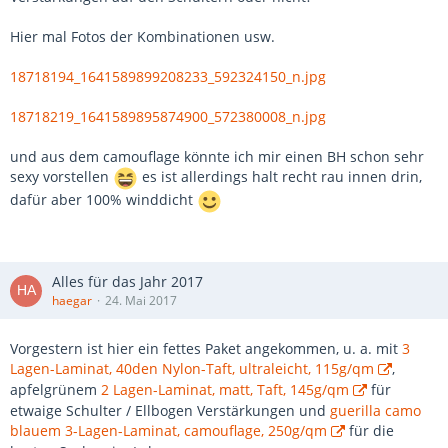
Hier mal Fotos der Kombinationen usw.
18718194_1641589899208233_592324150_n.jpg
18718219_1641589895874900_572380008_n.jpg
und aus dem camouflage könnte ich mir einen BH schon sehr
sexy vorstellen
es ist allerdings halt recht rau innen drin,
dafür aber 100% winddicht
Alles für das Jahr 2017
haegar
24. Mai 2017
Vorgestern ist hier ein fettes Paket angekommen, u. a. mit
3
Lagen-Laminat, 40den Nylon-Taft, ultraleicht, 115g/qm
,
apfelgrünem
2 Lagen-Laminat, matt, Taft, 145g/qm
für
etwaige Schulter / Ellbogen Verstärkungen und
guerilla camo
blauem 3-Lagen-Laminat, camouflage, 250g/qm
für die