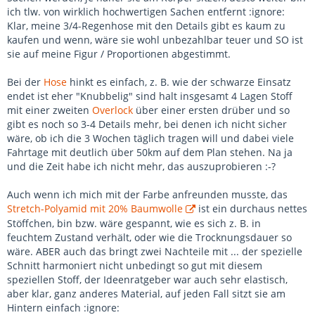
ich tlw. von wirklich hochwertigen Sachen entfernt :ignore:
Klar, meine 3/4-Regenhose mit den Details gibt es kaum zu
kaufen und wenn, wäre sie wohl unbezahlbar teuer und SO ist
sie auf meine Figur / Proportionen abgestimmt.
Bei der
Hose
hinkt es einfach, z. B. wie der schwarze Einsatz
endet ist eher "Knubbelig" sind halt insgesamt 4 Lagen Stoff
mit einer zweiten
Overlock
über einer ersten drüber und so
gibt es noch so 3-4 Details mehr, bei denen ich nicht sicher
wäre, ob ich die 3 Wochen täglich tragen will und dabei viele
Fahrtage mit deutlich über 50km auf dem Plan stehen. Na ja
und die Zeit habe ich nicht mehr, das auszuprobieren :-?
Auch wenn ich mich mit der Farbe anfreunden musste, das
Stretch-Polyamid mit 20% Baumwolle
ist ein durchaus nettes
Stöffchen, bin bzw. wäre gespannt, wie es sich z. B. in
feuchtem Zustand verhält, oder wie die Trocknungsdauer so
wäre. ABER auch das bringt zwei Nachteile mit ... der spezielle
Schnitt harmoniert nicht unbedingt so gut mit diesem
speziellen Stoff, der Ideenratgeber war auch sehr elastisch,
aber klar, ganz anderes Material, auf jeden Fall sitzt sie am
Hintern einfach :ignore: