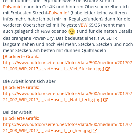
recht dünnes, aber erprobterweise belastbare Stretch-
Polyamid
, dann im Gesäß und hinteren Oberschenkelbereich
mit "robusten Strecht-
Polyamid
" (habe leider keine weiteren
Infos mehr, habe ich bei mir im Regal gefunden), dann für die
vorderen Oberschenkel mit Polyester/
BW
65/35 (nennt man
auch gelegentlich F999 oder so
) und für die netten Details
das orangene Power-Dry. Das bedeutet eines, tlw. SEHR
langsam nähen und noch viel mehr, Stecken, Stecken und noch
mehr Stecken, am besten mit dünnen Quiltnadeln
[Blockierte Grafik:
https://www.outdoorseiten.net/fotos/data/500/medium/201707
21_006_WIP_2017_-_radHose_II_-_Viel_Stecken.jpg]
Die Arbeit lohnt sich aber
[Blockierte Grafik:
https://www.outdoorseiten.net/fotos/data/500/medium/201707
21_007_WIP_2017_-_radHose_II_-_Naht_fertig.jpg]
Bei der Arbeit
[Blockierte Grafik:
https://www.outdoorseiten.net/fotos/data/500/medium/201707
21_008_WIP_2017_-_radHose_II_-_n_hen.jpg]