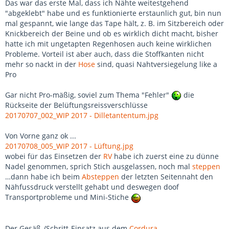
Das war das erste Mal, dass ich Nähte weitestgehend
"abgeklebt" habe und es funktionierte erstaunlich gut, bin nun
mal gespannt, wie lange das Tape hält, z. B. im Sitzbereich oder
Knickbereich der Beine und ob es wirklich dicht macht, bisher
hatte ich mit ungetapten Regenhosen auch keine wirklichen
Probleme. Vorteil ist aber auch, dass die Stoffkanten nicht
mehr so nackt in der
Hose
sind, quasi Nahtversiegelung like a
Pro
Gar nicht Pro-mäßig, soviel zum Thema "Fehler"
die
Rückseite der Belüftungsreissverschlüsse
20170707_002_WIP 2017 - Dilletantentum.jpg
Von Vorne ganz ok ...
20170708_005_WIP 2017 - Lüftung.jpg
wobei für das Einsetzen der
RV
habe ich zuerst eine zu dünne
Nadel genommen, sprich Stich ausgelassen, noch mal
steppen
…dann habe ich beim
Absteppen
der letzten Seitennaht den
Nähfussdruck verstellt gehabt und deswegen doof
Transportprobleme und Mini-Stiche
Der Gesäß-/Schritt-Einsatz aus dem
Cordura