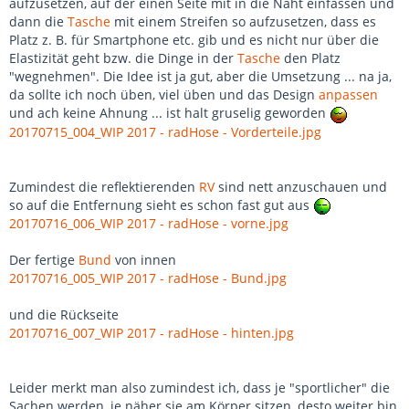
aufzusetzen, auf der einen Seite mit in die Naht einfassen und
dann die
Tasche
mit einem Streifen so aufzusetzen, dass es
Platz z. B. für Smartphone etc. gib und es nicht nur über die
Elastizität geht bzw. die Dinge in der
Tasche
den Platz
"wegnehmen". Die Idee ist ja gut, aber die Umsetzung ... na ja,
da sollte ich noch üben, viel üben und das Design
anpassen
und ach keine Ahnung ... ist halt gruselig geworden
20170715_004_WIP 2017 - radHose - Vorderteile.jpg
Zumindest die reflektierenden
RV
sind nett anzuschauen und
so auf die Entfernung sieht es schon fast gut aus
20170716_006_WIP 2017 - radHose - vorne.jpg
Der fertige
Bund
von innen
20170716_005_WIP 2017 - radHose - Bund.jpg
und die Rückseite
20170716_007_WIP 2017 - radHose - hinten.jpg
Leider merkt man also zumindest ich, dass je "sportlicher" die
Sachen werden, je näher sie am Körper sitzen, desto weiter bin