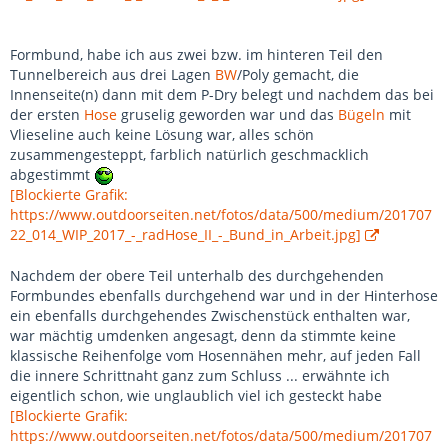
Formbund, habe ich aus zwei bzw. im hinteren Teil den
Tunnelbereich aus drei Lagen
BW
/Poly gemacht, die
Innenseite(n) dann mit dem P-Dry belegt und nachdem das bei
der ersten
Hose
gruselig geworden war und das
Bügeln
mit
Vlieseline auch keine Lösung war, alles schön
zusammengesteppt, farblich natürlich geschmacklich
abgestimmt
[Blockierte Grafik:
https://www.outdoorseiten.net/fotos/data/500/medium/201707
22_014_WIP_2017_-_radHose_II_-_Bund_in_Arbeit.jpg]
Nachdem der obere Teil unterhalb des durchgehenden
Formbundes ebenfalls durchgehend war und in der Hinterhose
ein ebenfalls durchgehendes Zwischenstück enthalten war,
war mächtig umdenken angesagt, denn da stimmte keine
klassische Reihenfolge vom Hosennähen mehr, auf jeden Fall
die innere Schrittnaht ganz zum Schluss ... erwähnte ich
eigentlich schon, wie unglaublich viel ich gesteckt habe
[Blockierte Grafik:
https://www.outdoorseiten.net/fotos/data/500/medium/201707