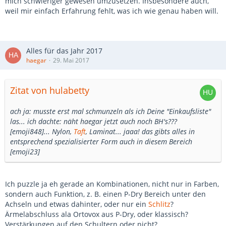
mich schwieriger gewesen umzusetzen. Insbesondere auch,
weil mir einfach Erfahrung fehlt, was ich wie genau haben will.
Alles für das Jahr 2017
haegar
29. Mai 2017
Zitat von hulabetty
ach ja: musste erst mal schmunzeln als ich Deine "Einkaufsliste"
las... ich dachte: näht haegar jetzt auch noch BH's???
[emoji848]... Nylon,
Taft
, Laminat... jaaa! das gibts alles in
entsprechend spezialisierter Form auch in diesem Bereich
[emoji23]
Ich puzzle ja eh gerade an Kombinationen, nicht nur in Farben,
sondern auch Funktion, z. B. einen P-Dry Bereich unter den
Achseln und etwas dahinter, oder nur ein
Schlitz
?
Ärmelabschluss ala Ortovox aus P-Dry, oder klassisch?
Verstärkungen auf den Schultern oder nicht?