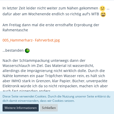
In letzter Zeit leider nicht weiter zum Nähen gekommen
…
dafür aber am Wochenende endlich so richtig auf's MTB
Am Freitag dann mal die erste ernsthafte Erprobung der
Rahmentasche
005_Hammerharz- Fahrverbot.jpg
…bestanden
Nach der Schlammpackung unterwegs dann der
Wasserschlauch im Ziel. Das Material ist wasserdicht,
allerdings die Imprägnierung nicht wirklich dolle. Durch die
Nähte kommen ein paar Tröpfchen Wasser rein, es hält sich
aber IMHO stark in Grenzen, klar Papier, Bücher, unverpackte
Elektronik würde ich da so nicht reinpacken, machen ich aber
auch fast nirgendwo anders.
Diese Seite verwendet Cookies. Durch die Nutzung unserer Seite erklärst du
dich damit einverstanden, dass wir Cookies setzen.
Ach ja … JA, das ist ein Fahrverbot für MTBs
… warum genau
Weitere Informationen
Schließen
dieser Weg ist unklar
, weil der links davon und der rechts