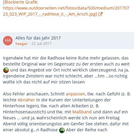
[Blockierte Grafik:
https://www.outdoorseiten.net/fotos/data/500/medium/201707
23_023_WIP_2017_-_radHose_II_-_Am_Arsch.jpg]
Alles für das Jahr 2017
haegar
23. Juli 2017
Irgendwie hat mir die Radhose keine Ruhe mehr gelassen, das
bestellte Original war im Gegensatz zu der ersten auch zu weit
und das Angebot vor Ort nicht wirklich überzeugend, na ja,
irgendeine Zimstern war nicht schlecht, aber …hm …so richtig
wollte ich das nicht auf mir sitzen lassen
Also Fehler anschauen, Schnitt
anpassen
, tlw. nach Gefühl (z. B.
leichte
Abnäher
in die Kurven der Unterteilungen der
Hinterhose legen), tlw. nach alten Arbeiten (z. B.
Hinterhosenausstich) und tlw. mit
Maßband
und dann auf ein
Neues … und ja, wahrscheinlich werde ich nun am Freitag
Abend völlig orientierungslos am Genfer See stehen, dafür mit
einer absolut g…n Radhose
Aber der Reihe nach