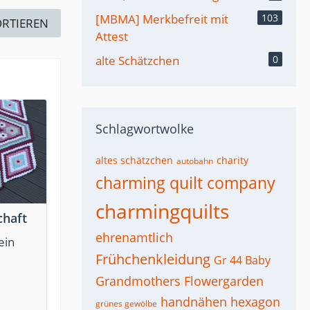
[MBMA] Merkbefreit mit
103
ORTIEREN
Attest
alte Schätzchen
0
Schlagwortwolke
altes schätzchen
charity
autobahn
charming quilt company
charmingquilts
chaft
ehrenamtlich
ein
Frühchenkleidung
Gr 44 Baby
Grandmothers Flowergarden
handnähen
hexagon
grünes gewölbe