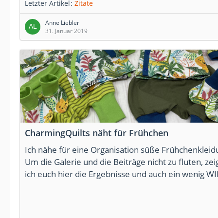
kommt. Meine geliebte Zitatesammlung soll/kann 
Letzter Artikel
Zitate
hier wieder einen Platz bekommen. Da das ja nicht
Anne Liebler
ganz zum Thema der Hobbyschneiderin passt, lege
31. Januar 2019
diese Themen gern hier im Blog ab.
CharmingQuilts näht für Frühchen
Ich nähe für eine Organisation süße Frühchenkleid
Um die Galerie und die Beiträge nicht zu fluten, zei
ich euch hier die Ergebnisse und auch ein wenig WI