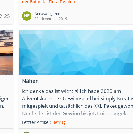
der Botanik - Flora Fashion
Download zum Flora Fashion Bildband
https://www.klingel.de/flower-fashion/
Neoavantgarde
25
22. November 2019
Nähen
ich denke das ist wichtig! Ich habe 2020 am
iger
Adventskalender Gewinnspiel bei Simply Kreati
n,
mitgespielt und tatsächlich das XXL Paket gewo
Nur leider ist der Gewinn bis jetzt nicht angek
bis auf eine Bestätigung, kam auf nachfragen ke
Letzter Artikel
Betrug
Antwort. Ich habe dann bei Facebook dazu etwa