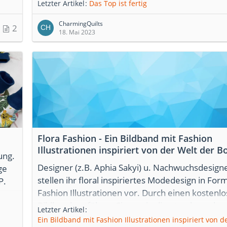
nun
Letzter Artikel
Das Top ist fertig
 so
CharmingQuilts
 ich
2
18. Mai 2023
Flora Fashion - Ein Bildband mit Fashion
Illustrationen inspiriert von der Welt der B
ung.
Designer (z.B. Aphia Sakyi) u. Nachwuchsdesign
ge
stellen ihr floral inspiriertes Modedesign in For
P.
Fashion Illustrationen vor. Durch einen kostenl
Bildband entführen Sie uns in die atemberaube
Letzter Artikel
Welt der Verschmelzung von Botanik und Fashio
Ein Bildband mit Fashion Illustrationen inspiriert von d