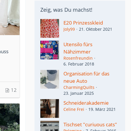
Zeig, was Du machst!
E20 Prinzesskleid
Joly99
21. Oktober 2021
Utensilo fürs
muss
Nähzimmer
Rosenfreundin
6. Februar 2018
Organisation für das
neue Auto
CharmingQuilts
12
23. Januar 2025
Schneiderakademie
Celine Frei
19. März 2021
Tischset "curiuous cats"
Pelomino
7. Februar 2015