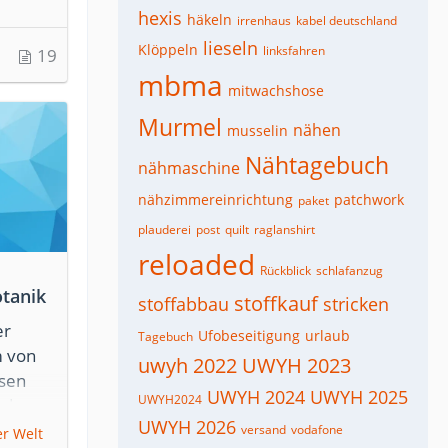
hexis
häkeln
irrenhaus
kabel deutschland
lieseln
Klöppeln
linksfahren
19
mbma
mitwachshose
Murmel
nähen
musselin
Nähtagebuch
nähmaschine
nähzimmereinrichtung
patchwork
paket
plauderei
post
quilt
raglanshirt
reloaded
Rückblick
schlafanzug
otanik
stoffkauf
stoffabbau
stricken
er
Ufobeseitigung
urlaub
Tagebuch
m von
uwyh 2022
UWYH 2023
osen
UWYH 2024
UWYH 2025
UWYH2024
nde
UWYH 2026
n.
versand
vodafone
er Welt