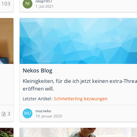
nilop1957
reingeschrieben und siehe da, keiner hat seinen
103
1. Juli 2021
Gewinn bekommen. Auch hat jemand Hefte best
diese bezahlt und nichts passiert. Ich habe das G
das es sich um einen großen Betrug handelt.
Nekos Blog
Kleinigkeiten, für die ich jetzt keinen extra-Thre
eröffnen will.
Letzter Artikel
Schmetterling bezwungen
mucneko
3
10. Januar 2020