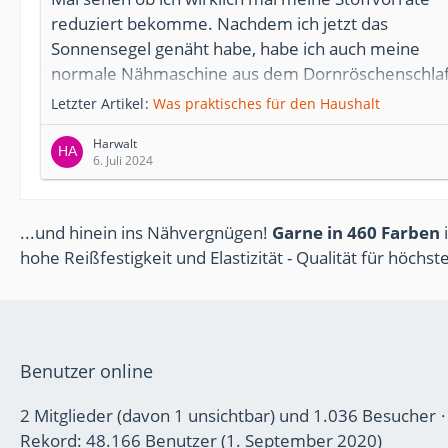
reduziert bekomme. Nachdem ich jetzt das
Sonnensegel genäht habe, habe ich auch meine
normale Nähmaschine aus dem Dornröschenschla
geküsst. Mal sehen was dabei so raus kommt.
Letzter Artikel
Was praktisches für den Haushalt
Harwalt
6. Juli 2024
...und hinein ins Nähvergnügen!
Garne in 460 Farben
i
hohe Reißfestigkeit und Elastizität - Qualität für höchs
Benutzer online
2 Mitglieder (davon 1 unsichtbar) und 1.036 Besucher
Rekord: 48.166 Benutzer (
1. September 2020
)