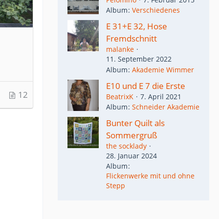
Album
Verschiedenes
E 31+E 32, Hose
Fremdschnitt
malanke
11. September 2022
Album
Akademie Wimmer
E10 und E 7 die Erste
12
BeatrixK
7. April 2021
Album
Schneider Akademie
Bunter Quilt als
Sommergruß
the socklady
28. Januar 2024
Album
Flickenwerke mit und ohne
Stepp