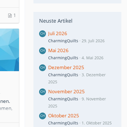
1
Neuste Artikel
Juli 2026
CharmingQuilts
29. Juli 2026
Mai 2026
CharmingQuilts
4. Mai 2026
Dezember 2025
CharmingQuilts
3. Dezember
2025
November 2025
v
CharmingQuilts
9. November
nnen.
2025
ommen,
ine
Oktober 2025
s
CharmingQuilts
1. Oktober 2025