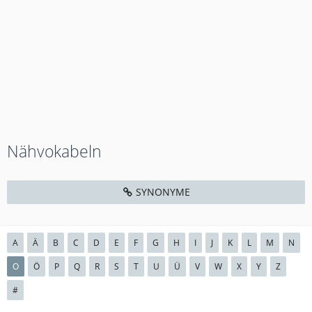
Nähvokabeln
SYNONYME
A
Ä
B
C
D
E
F
G
H
I
J
K
L
M
N
O
Ö
P
Q
R
S
T
U
Ü
V
W
X
Y
Z
#