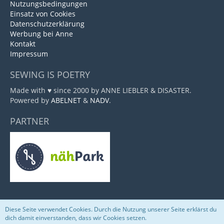
Nutzungsbedingungen
Einsatz von Cookies
Datenschutzerklärung
Werbung bei Anne
Kontakt
Impressum
SEWING IS POETRY
Made with ♥ since 2000 by ANNE LIEBLER & DISASTER.
Powered by
ABELNET
&
NADV
.
PARTNER
Diese Seite verwendet Cookies. Durch die Nutzung unserer Seite erklärst du
Community-Software:
WoltLab Suite™
dich damit einverstanden, dass wir Cookies setzen.