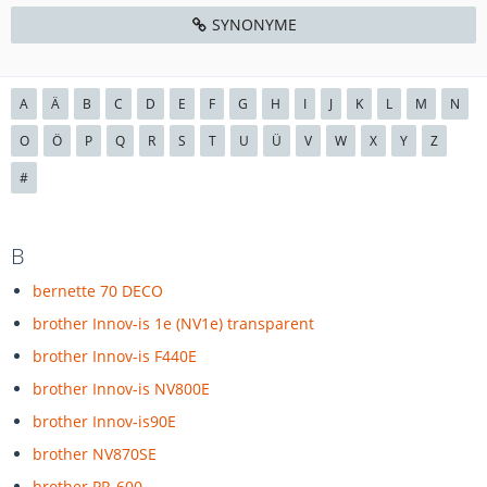
SYNONYME
A
Ä
B
C
D
E
F
G
H
I
J
K
L
M
N
O
Ö
P
Q
R
S
T
U
Ü
V
W
X
Y
Z
#
B
bernette 70 DECO
brother Innov-is 1e (NV1e) transparent
brother Innov-is F440E
brother Innov-is NV800E
brother Innov-is90E
brother NV870SE
brother PR-600