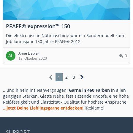
PFAFF® expression™ 150
Die elektronische Nähmaschine war ein Sondermodell zum
Jubiläumsjahr 150 Jahre PFAFF® 2012.
Anne Liebler
0
13. Oktober 2020
1
2
3
...und hinein ins Nähvergnügen!
Garne in 460 Farben
in allen
gängigen Stärken. Glatte Nähe, fest sitzende Knöpfe, eine hohe
Reißfestigkeit und Elastizität - Qualität für höchste Ansprüche.
...jetzt Deine Lieblingsgarne entdecken!
[Reklame]
SUPPORT