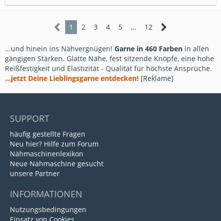
1
2
3
4
5
…
12
...und hinein ins Nähvergnügen!
Garne in 460 Farben
in allen
gängigen Stärken. Glatte Nähe, fest sitzende Knöpfe, eine hohe
Reißfestigkeit und Elastizität - Qualität für höchste Ansprüche.
...jetzt Deine Lieblingsgarne entdecken!
[Reklame]
SUPPORT
häufig gestellte Fragen
Neu hier? Hilfe zum Forum
Nähmaschinenlexikon
Neue Nähmaschine gesucht
unsere Partner
INFORMATIONEN
Nutzungsbedingungen
Einsatz von Cookies