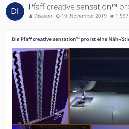
Pfaff creative sensation™ pr
Disaster
19. November 2019
1.557
Die Pfaff creative sensation™ pro ist eine Näh-/S