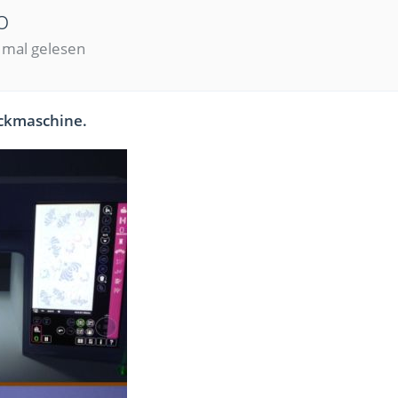
o
 mal gelesen
tickmaschine.