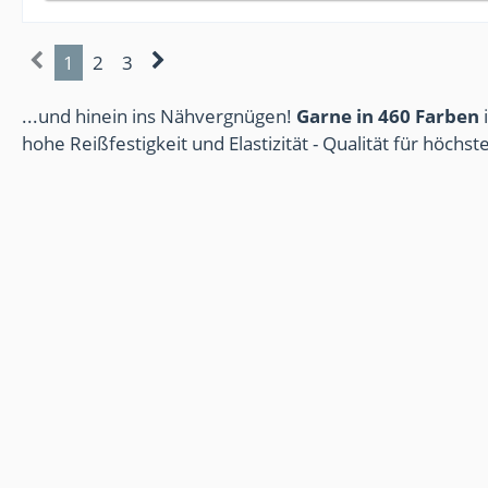
1
2
3
...und hinein ins Nähvergnügen!
Garne in 460 Farben
i
hohe Reißfestigkeit und Elastizität - Qualität für höchs