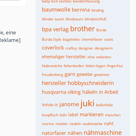
baby lock sashiko
bandeinfassung
baumwolle
bernina
binding
blinder saum
blindsaum
blindstichfuß
brother
bpa verlag
Burda
e, eine
Reklame]
Burda Style
bügelvlies
chemiefaser
coats
coverlock
craftsy
designer
designerin
ehemaliger hersteller
elna
etiketten
fadenstärke
faltenboden
falten legen
fingerhut
garn
gewebe
freudenberg
gewinner
hersteller
hobbyschneiderin
husqvarna viking
häkeln
in Arbeit
juki
janome
innov-is
kellerfalte
markieren
label
knopfloch
köln
maschen
naht
merino
mettler
nadeln
nadelstärke
nähmaschine
naturfaser
nähen