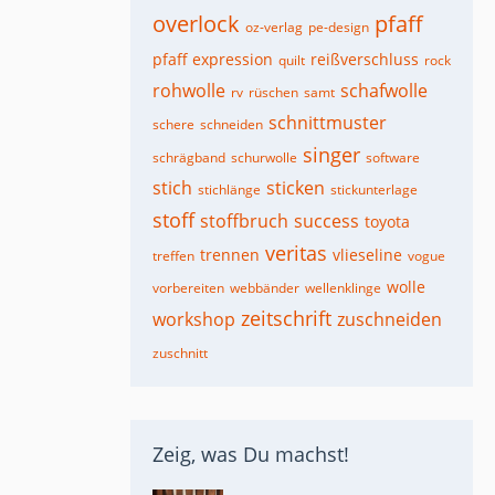
overlock
pfaff
oz-verlag
pe-design
pfaff expression
reißverschluss
quilt
rock
rohwolle
schafwolle
rv
rüschen
samt
schnittmuster
schere
schneiden
singer
schrägband
schurwolle
software
stich
sticken
stichlänge
stickunterlage
stoff
stoffbruch
success
toyota
veritas
trennen
vlieseline
treffen
vogue
wolle
vorbereiten
webbänder
wellenklinge
zeitschrift
workshop
zuschneiden
zuschnitt
Zeig, was Du machst!