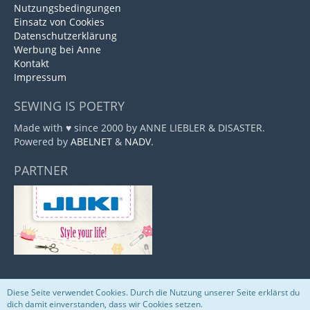
Nutzungsbedingungen
Einsatz von Cookies
Datenschutzerklärung
Werbung bei Anne
Kontakt
Impressum
SEWING IS POETRY
Made with ♥ since 2000 by ANNE LIEBLER & DISASTER.
Powered by
ABELNET
&
NADV
.
PARTNER
Diese Seite verwendet Cookies. Durch die Nutzung unserer Seite erklärst du
Community-Software:
WoltLab Suite™
dich damit einverstanden, dass wir Cookies setzen.