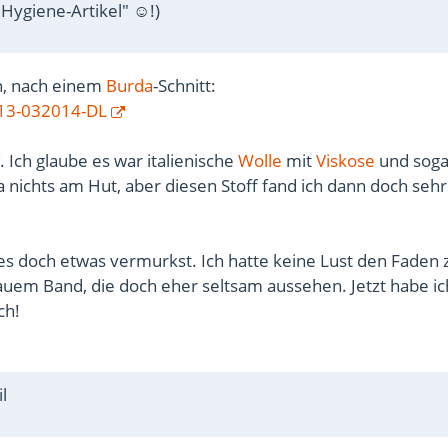
"Hygiene-Artikel" ☺!)
en, nach einem
Burda
-Schnitt:
113-032014-DL
f. Ich glaube es war italienische
Wolle
mit
Viskose
und soga
a nichts am Hut, aber diesen Stoff fand ich dann doch sehr
h es doch etwas vermurkst. Ich hatte keine Lust den Faden 
auem Band, die doch eher seltsam aussehen. Jetzt habe ic
ch!
l