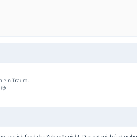
ch ein Traum.
 😊
n und ich fand das Zubehör nicht. Das hat mich fast wahn