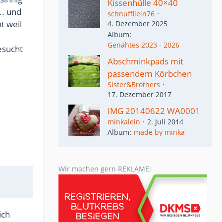
Kissenhülle 40×40
.. und
schnuffilein76
t weil
4. Dezember 2025
Album
Genähtes 2023 - 2026
esucht
Abschminkpads mit
passendem Körbchen
Sister&Brothers
17. Dezember 2017
IMG 20140622 WA0001
minkalein
2. Juli 2014
Album
made by minka
Wir machen gern REKLAME:
ich