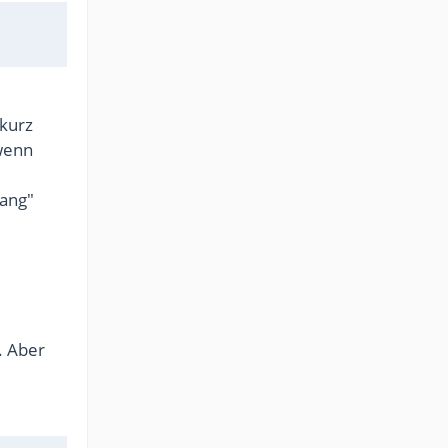
 kurz
wenn
lang"
. Aber