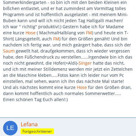
Sommerkindergarten - so bin ich mit den beiden Kleinen ein
bißchen entlastet, und er hat zumindest am Vormittag tolles
Programm und ist hoffentlich ausgelastet - mit meinem Mini-
Buben kann und will ich nicht jeden Tag Halligalli machen!
Ich war " richtig" produktiv!;) Gestern habe ich für Madame
eine kurze
Hose
( MachmalHalblang von
FM
) und heute ein T-
Shirt( Längsgeteilt, auch
FM
) für den Größen genäht! Und bin
nachdem ich fertig war, und mich geärgert habe, dass sich der
Saum
gewellt hat, draufgekommen, dass ich wieder vergessen
habe, den Füßchendruck zu verstellen......Irgendwie bin ich das
noch nicht gewohnt, die Hofer(=Aldi)-
Singer
hatte das nicht,
und ich mit meiner Stilldemenz werden mir jetzt ein Zettelchen
an die Maschine kleben.....Fotos kann ich leider nur vom Pc
einstellen, mal sehen, wann ich ihn das nächste Mal starte!
Und als nächstes kommt eine kurze
Hose
für den Größen dran,
dann kommt hoffentlich auch normales Sommerwetter.....
Einen schönen Tag Euch allen!:)
Lefana
Fortgeschrittener