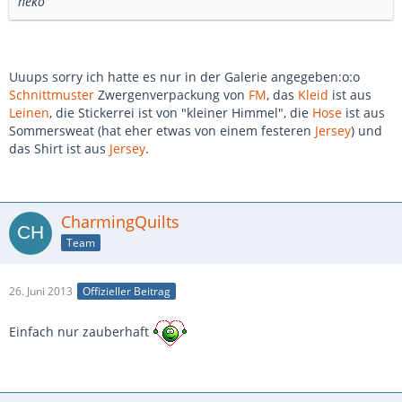
neko
Uuups sorry ich hatte es nur in der Galerie angegeben:o:o
Schnittmuster
Zwergenverpackung von
FM
, das
Kleid
ist aus
Leinen
, die Stickerrei ist von "kleiner Himmel", die
Hose
ist aus
Sommersweat (hat eher etwas von einem festeren
Jersey
) und
das Shirt ist aus
Jersey
.
CharmingQuilts
Team
26. Juni 2013
Offizieller Beitrag
Einfach nur zauberhaft