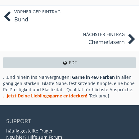
VORHERIGER EINTRAG
Bund
NÄCHSTER EINTRAG
Chemiefasern
PDF
...und hinein ins Nähvergnügen!
Garne in 460 Farben
in allen
gängigen Stärken. Glatte Nähe, fest sitzende Knöpfe, eine hohe
Reißfestigkeit und Elastizität - Qualität für höchste Ansprüche.
...jetzt Deine Lieblingsgarne entdecken!
[Reklame]
SUPPORT
häufig gestellte Fragen
Neu hier? Hilfe zum Forum