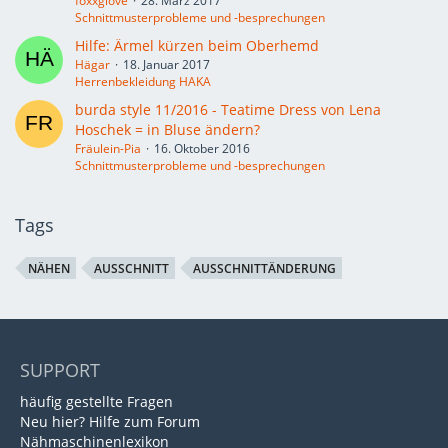
foxxglove
28. März 2017
Schnittmusterprobleme und -besprechungen
Hilfe: Ärmel kürzen beim Oberhemd
Hägar
18. Januar 2017
Herrenbekleidung HAKA
burda style 11/2016 - Teatime Dress von Lena
Hoschek = in Bluse ändern?
Fräulein-Pia
16. Oktober 2016
Schnittmusterprobleme und -besprechungen
Tags
NÄHEN
AUSSCHNITT
AUSSCHNITTÄNDERUNG
SUPPORT
häufig gestellte Fragen
Neu hier? Hilfe zum Forum
Nähmaschinenlexikon