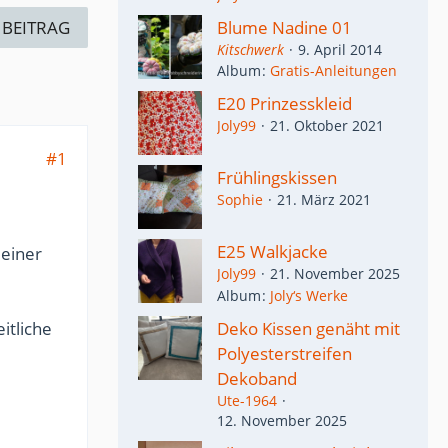
 BEITRAG
Blume Nadine 01
Kitschwerk
9. April 2014
Album
Gratis-Anleitungen
E20 Prinzesskleid
Joly99
21. Oktober 2021
#1
Frühlingskissen
Sophie
21. März 2021
E25 Walkjacke
 einer
Joly99
21. November 2025
Album
Joly‘s Werke
Deko Kissen genäht mit
itliche
Polyesterstreifen
Dekoband
Ute-1964
12. November 2025