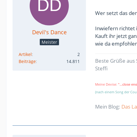
Wer setzt das de
Inwiefern richtet
Devil's Dance
Kauft ihr jetzt g
Meister
wie da empfohle
Artikel
2
Beste Grüße aus 
Beiträge
14.811
Steffi
Meine Devise:
"...close en
(nach einem Song der Co
Mein Blog:
Das La