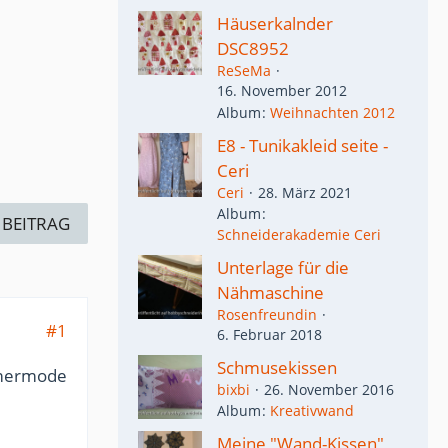
Häuserkalnder
DSC8952
ReSeMa
16. November 2012
Album
Weihnachten 2012
E8 - Tunikakleid seite -
Ceri
Ceri
28. März 2021
Album
 BEITRAG
Schneiderakademie Ceri
Unterlage für die
Nähmaschine
Rosenfreundin
#1
6. Februar 2018
Schmusekissen
mmermode
bixbi
26. November 2016
Album
Kreativwand
Meine "Wand-Kissen"