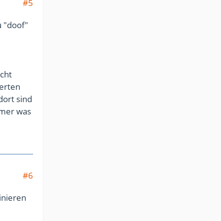
#5
u "doof"
cht
terten
dort sind
immer was
#6
inieren