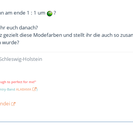
nn am ende 1 : 1 um
?
 ihr euch danach?
anz gezielt diese Modefarben und stellt ihr die auch so zu
n wurde?
Schleswig-Holstein
ough to perfect for me!"
untry-Band
ALABAMA
)
ndei