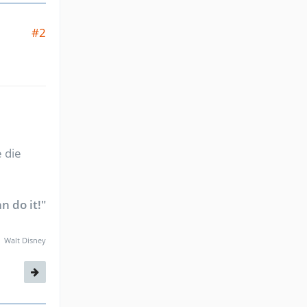
#2
 die
n do it!"
Walt Disney