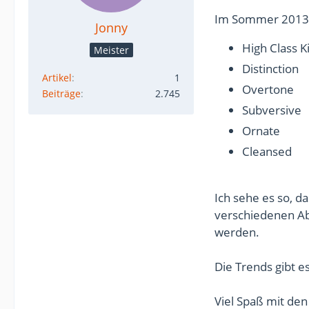
Im Sommer 2013 
Jonny
High Class K
Meister
Distinction
Artikel
1
Overtone
Beiträge
2.745
Subversive
Ornate
Cleansed
Ich sehe es so, d
verschiedenen Ab
werden.
Die Trends gibt e
Viel Spaß mit de