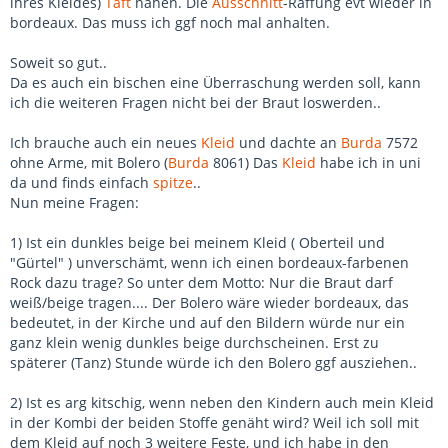
ihres Kleides)
Taft
nähen. Die
Ausschnitt
-Raffung evt wieder in
bordeaux. Das muss ich ggf noch mal anhalten.
Soweit so gut..
Da es auch ein bischen eine Überraschung werden soll, kann
ich die weiteren Fragen nicht bei der Braut loswerden..
Ich brauche auch ein neues
Kleid
und dachte an
Burda
7572
ohne Arme, mit Bolero (
Burda
8061) Das
Kleid
habe ich in uni
da und finds einfach
spitze
..
Nun meine Fragen:
1) Ist ein dunkles beige bei meinem Kleid ( Oberteil und
"Gürtel" ) unverschämt, wenn ich einen bordeaux-farbenen
Rock dazu trage? So unter dem Motto: Nur die Braut darf
weiß/beige tragen.... Der Bolero wäre wieder bordeaux, das
bedeutet, in der Kirche und auf den Bildern würde nur ein
ganz klein wenig dunkles beige durchscheinen. Erst zu
späterer (Tanz) Stunde würde ich den Bolero ggf ausziehen..
2) Ist es arg kitschig, wenn neben den Kindern auch mein Kleid
in der Kombi der beiden Stoffe genäht wird? Weil ich soll mit
dem Kleid auf noch 3 weitere Feste, und ich habe in den