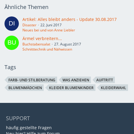
Ähnliche Themen
Artikel: Alles bleibt anders - Update 30.08.2017
Disaster
22. Juni 2017
Neues bei und von Anne Liebler
Ärmel verbreitern...
Buchstabensalat
27. August 2017
Schnitttechnik und Nähwissen
Tags
FARB- UND STILBERATUNG
WAS ANZIEHEN
AUFTRITT
BLUMENMÄDCHEN
KLEIDER BLUMENKINDER
KLEIDERWAHL
SUPPORT
häufig gestellte Fragen
Neu hier? Hilfe zum Forum