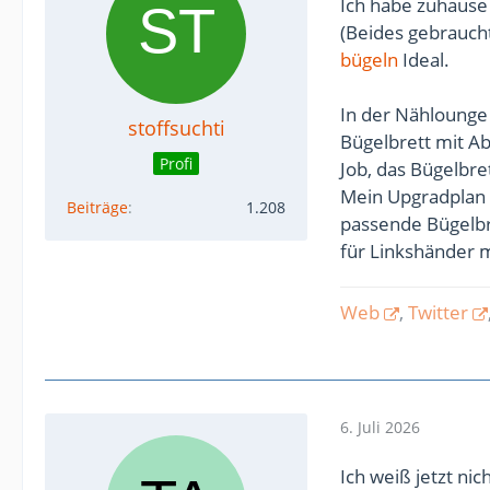
Ich habe zuhause 
(Beides gebrauch
bügeln
Ideal.
In der Nählounge 
stoffsuchti
Bügelbrett mit A
Profi
Job, das Bügelbret
Mein Upgradplan 
Beiträge
1.208
passende Bügelbre
für Linkshänder m
Web
,
Twitter
6. Juli 2026
Ich weiß jetzt nic