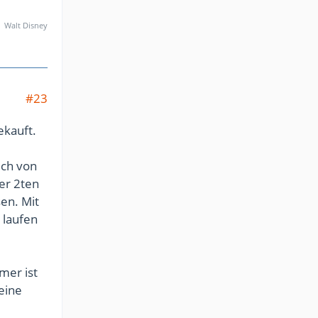
Walt Disney
#23
ekauft.
ich von
er 2ten
sen. Mit
 laufen
mer ist
eine