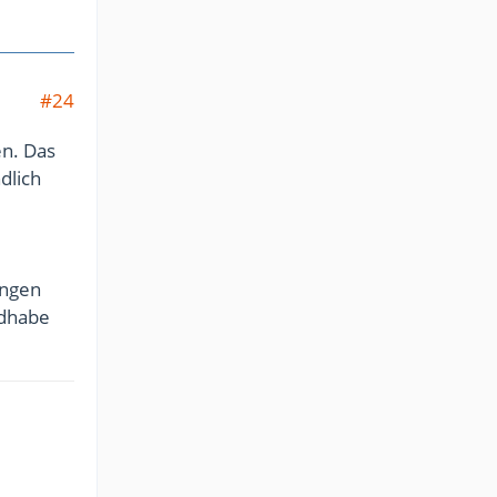
#24
en. Das
dlich
ungen
ndhabe