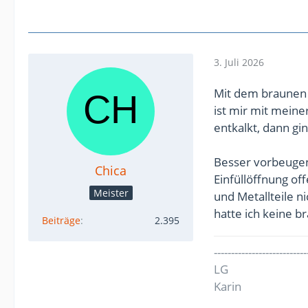
3. Juli 2026
Mit dem braunen 
ist mir mit meine
entkalkt, dann gi
Besser vorbeuge
Chica
Einfüllöffnung off
Meister
und Metallteile n
hatte ich keine 
Beiträge
2.395
---------------------------
LG
Karin