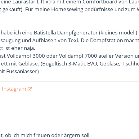
eine Laurastar Lift xtra mit einem Comfortboard von Lau
t gekauft). Für meine Homesewing bedürfnisse und zum
habe ich eine Batistella Dampfgenerator (kleines modell)
bsaugung und Aufblasen von Texi. Die Dampfstation macht
t ist eher naja.
ist Volldampf 3000 oder Volldampf 7000 atelier Version u
tt mit Gebläse. (Bügeltisch 3-Matic EVO, Gebläse, Tischh
it Fussanlasser)
,
Instagram
ht, ob ich mich freuen oder ärgern soll.