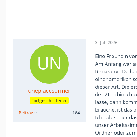
3. Juli 2026
Eine Freundin von
Am Anfang war si
Reparatur. Da hab
einer amerikanis
dieser Art. Die e
uneplacesurmer
der 2ten bin ich 
Fortgeschrittener
lasse, dann kommt
brauche, ist das o
Beiträge
184
Ich habe eher da
unser Arbeitszim
Ordner oder zum