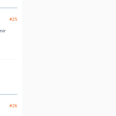
#25
mir
#26