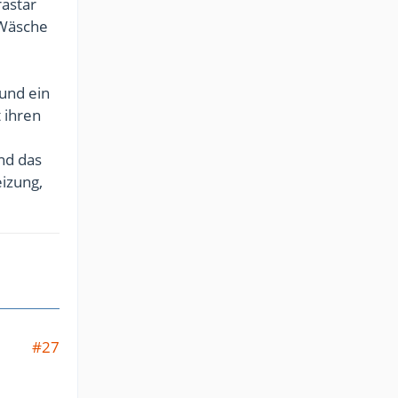
rastar
 Wäsche
 und ein
 ihren
nd das
eizung,
#27