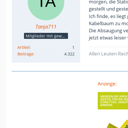
morgen, die Stati
gestellt und ges
Ich finde, es lieg
Kabelbaum zu mon
Tanja711
Die Absaugung ver
Mitglieder mit gewerblicher Verbindung, auch als Mitarbeiter/in
jetzt etwas leiser
Artikel
1
Allen Leuten Rech
Beiträge
4.322
Anzeige: