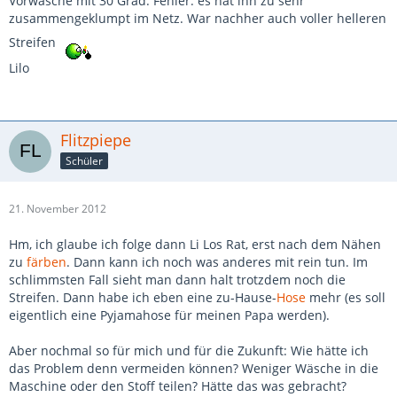
Vorwäsche mit 30 Grad. Fehler: es hat ihn zu sehr
zusammengeklumpt im Netz. War nachher auch voller helleren
Streifen
Lilo
Flitzpiepe
Schüler
21. November 2012
Hm, ich glaube ich folge dann Li Los Rat, erst nach dem Nähen
zu
färben
. Dann kann ich noch was anderes mit rein tun. Im
schlimmsten Fall sieht man dann halt trotzdem noch die
Streifen. Dann habe ich eben eine zu-Hause-
Hose
mehr (es soll
eigentlich eine Pyjamahose für meinen Papa werden).
Aber nochmal so für mich und für die Zukunft: Wie hätte ich
das Problem denn vermeiden können? Weniger Wäsche in die
Maschine oder den Stoff teilen? Hätte das was gebracht?