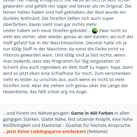
geworden und gefällt mir sogar viel besser als im Original. Die
feinen hellen Fäden sind hell geblieben, der Rest wurde ein
dunkles Anthrazit. Die Streifen ließen sich auch super
überfärben, davon sieht man gar nichts mehr.
Leider haben sich neue Streifen gebildet...
Zwar nicht so
viele wie vorher, aber wieder genau an den Kanten, wo sich der
Stoff gefalzt hat in der Waschmaschine. Diesmal hatte ich ja
nur 600g Stoff in der Maschine, da sonst die Farbe nicht so
intensiv geworden wäre. Und 600g sind ja fast nichts, wenn
man bedenkt, dass das Programm für 5kg vorgesehen ist.
Scheint also auch irgendwie an dem Stoff zu liegen. Naja, dann
wird es jetzt eben eine Schlafhose für mich. Zum verschenken
sieht es leider zu unschön aus, auch wenn es nicht so viele
Streifen sind. Aber die ziehen sich genau über die Länge der
Hosenbeine, das fällt schon arg ins Auge.
...und hinein ins Nähvergnügen!
Garne in 460 Farben
in allen
gängigen Stärken. Glatte Nähe, fest sitzende Knöpfe, eine hohe
Reißfestigkeit und Elastizität - Qualität für höchste Ansprüche.
...jetzt Deine Lieblingsgarne entdecken!
[Reklame]