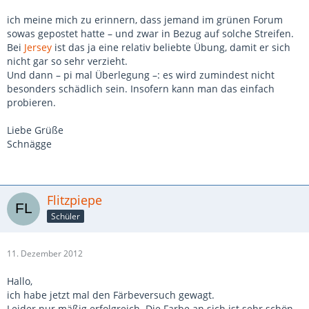
ich meine mich zu erinnern, dass jemand im grünen Forum
sowas gepostet hatte – und zwar in Bezug auf solche Streifen.
Bei
Jersey
ist das ja eine relativ beliebte Übung, damit er sich
nicht gar so sehr verzieht.
Und dann – pi mal Überlegung –: es wird zumindest nicht
besonders schädlich sein. Insofern kann man das einfach
probieren.
Liebe Grüße
Schnägge
Flitzpiepe
Schüler
11. Dezember 2012
Hallo,
ich habe jetzt mal den Färbeversuch gewagt.
Leider nur mäßig erfolgreich. Die Farbe an sich ist sehr schön