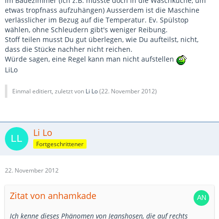
im Badezimmer (ich z.B. müsste doch in die Waschküche, um
etwas tropfnass aufzuhängen) Ausserdem ist die Maschine
verlässlicher im Bezug auf die Temperatur. Ev. Spülstop
wählen, ohne Schleudern gibt's weniger Reibung.
Stoff teilen musst Du gut überlegen, wie Du aufteilst, nicht,
dass die Stücke nachher nicht reichen.
Würde sagen, eine Regel kann man nicht aufstellen
LiLo
Einmal editiert, zuletzt von
Li Lo
(
22. November 2012
)
Li Lo
Fortgeschrittener
22. November 2012
Zitat von anhamkade
Ich kenne dieses Phänomen von Jeanshosen, die auf rechts