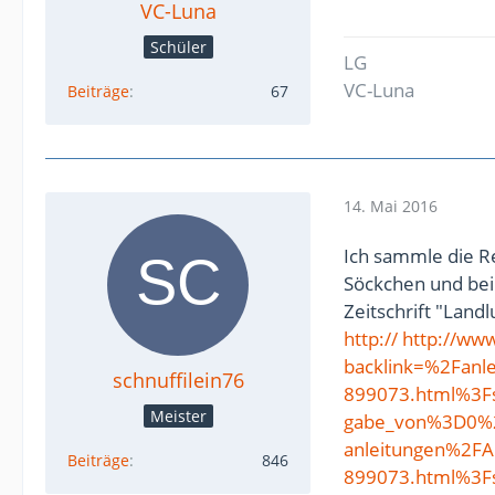
VC-Luna
Schüler
LG
VC-Luna
Beiträge
67
14. Mai 2016
Ich sammle die R
Söckchen und bei
Zeitschrift "Land
http:// http://w
backlink=%2Fanl
schnuffilein76
899073.html%3
Meister
gabe_von%3D0%
anleitungen%2FA
Beiträge
846
899073.html%3