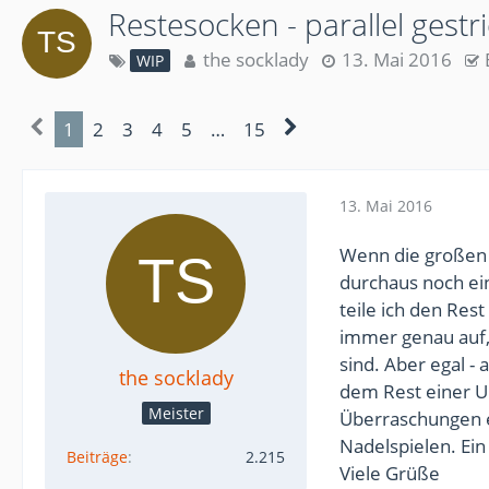
Restesocken - parallel gestri
the socklady
13. Mai 2016
WIP
1
2
3
4
5
…
15
13. Mai 2016
Wenn die großen S
durchaus noch ein
teile ich den Rest
immer genau auf, 
sind. Aber egal - 
the socklady
dem Rest einer U
Meister
Überraschungen er
Nadelspielen. Ein
Beiträge
2.215
Viele Grüße