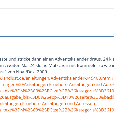
este und stricke dann einen Adventskalender draus. 24 kl
m zweiten Mal 24 kleine Mützchen mit Bommeln, so wie i
lust" von Nov./Dez. 2009.
ww.landlust.de/anleitungen/Adventskalender-945400.html?
eitungen%2FAnleitungen-Fruehere-Anleitungen-und-Adre
Fs_text%3DM%25C3%25BCtze%2B%26kategorie%3D361
26ausgabe_bis%3D0%26epp%3D10%26seite%3D0&backl
nleitungen-Fruehere-Anleitungen-und-Adressen-
Fs_text%3DM%25C3%25BCtze%2B%26kategorie%3D361