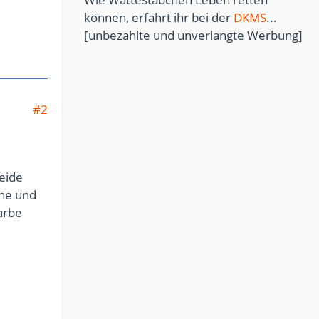
können, erfahrt ihr bei der
DKMS
...
[unbezahlte und unverlangte Werbung]
#2
beide
nne und
arbe