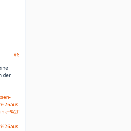
#6
eine
n der
ssen-
9%26aus
ink=%2F
9%26aus