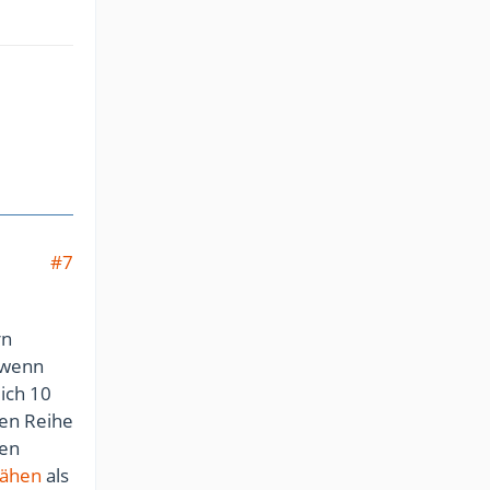
#7
rn
wenn
 ich 10
en Reihe
den
nähen
als