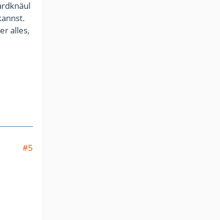
ardknäul
kannst.
er alles,
#5