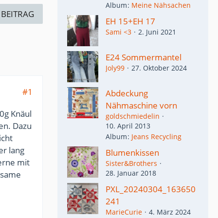
Album
Meine Nähsachen
 BEITRAG
EH 15+EH 17
Sami <3
2. Juni 2021
E24 Sommermantel
Joly99
27. Oktober 2024
#1
Abdeckung
Nähmaschine vorn
00g Knäul
goldschmiedelin
ten. Dazu
10. April 2013
Album
Jeans Recycling
icht
er lang
Blumenkissen
gerne mit
Sister&Brothers
28. Januar 2018
ebsame
PXL_20240304_163650
241
MarieCurie
4. März 2024