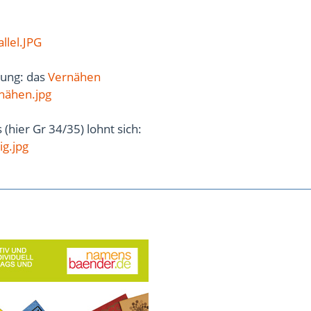
llel.JPG
rung: das
Vernähen
nähen.jpg
(hier Gr 34/35) lohnt sich:
ig.jpg