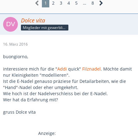
1
2
3
4
5
…
8
Dolce vita
Mitglieder mit gewerblicher Verbindung, auch als Mitarbeiter/in
16. März 2016
buongiorno,
interessiere mich für die "
Addi
quick"
Filznadel
. Möchte damit
nur Kleinigkeiten "modellieren".
Ist die E-Nadel genauso präziese für Detailarbeiten, wie die
"Hand"-Nadel oder eher umgekehrt.
Wie hoch ist der Nadelverschleiss bei der E-Nadel.
Wer hat da Erfahrung mit?
gruss Dolce vita
Anzeige: