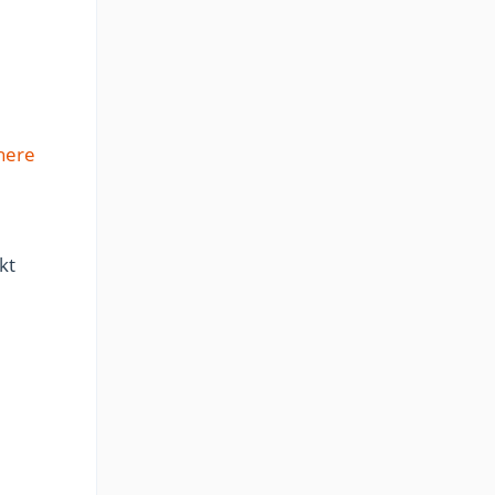
here
kt