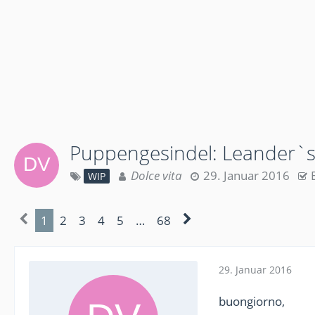
Puppengesindel: Leander`
Dolce vita
29. Januar 2016
WIP
1
2
3
4
5
…
68
29. Januar 2016
buongiorno,