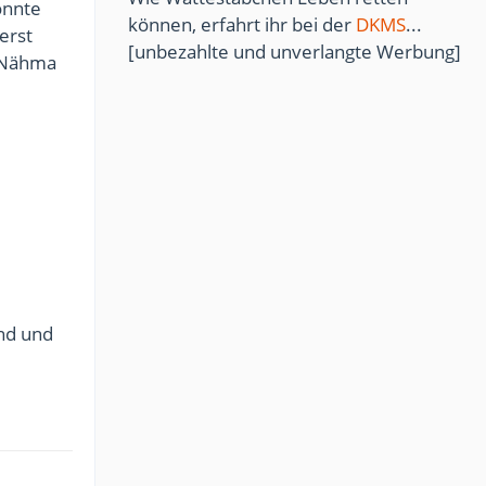
könnte
können, erfahrt ihr bei der
DKMS
...
erst
[unbezahlte und unverlangte Werbung]
r Nähma
end und