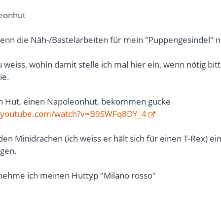
eonhut
 wenn die Näh-/Bastelarbeiten für mein "Puppengesindel" n
 weiss, wohin damit stelle ich mal hier ein, wenn nötig bit
ie.
en Hut, einen Napoleonhut, bekommen gucke
w.youtube.com/watch?v=B9SWFq8DY_4
den Minidrachen (ich weiss er hält sich für einen T-Rex) ei
igen.
 nehme ich meinen Huttyp "Milano rosso"