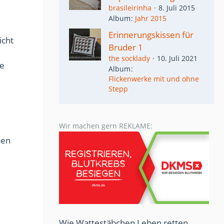
brasileirinha
8. Juli 2015
Album
Jahr 2015
Erinnerungskissen für
icht
Bruder 1
the socklady
10. Juli 2021
te
Album
Flickenwerke mit und ohne
Stepp
Wir machen gern REKLAME:
nen
Wie Wattestäbchen Leben retten