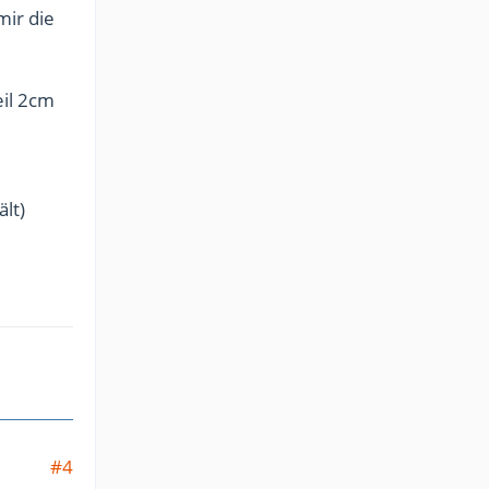
mir die
eil 2cm
lt)
#4