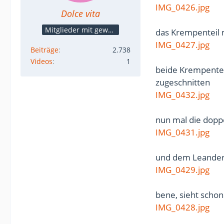
IMG_0426.jpg
Dolce vita
Mitglieder mit gewerblicher Verbindung, auch als Mitarbeiter/in
das Krempenteil 
IMG_0427.jpg
Beiträge
2.738
Videos
1
beide Krempenteil
zugeschnitten
IMG_0432.jpg
nun mal die dopp
IMG_0431.jpg
und dem Leander 
IMG_0429.jpg
bene, sieht schon
IMG_0428.jpg