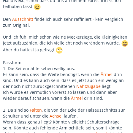
Hallo Neko, schön dass du uns an deinem Fortschritt schon
teilhaben lässt
Den
Ausschnitt
finde ich auch sehr raffiniert - kein Vergleich
zum Original.
Und ich fühl mich schon wie ne Meckerziege, die Kleinigkeiten
jetzt aufzuzählen, die ich vielleicht noch verändern würde.
Aber du hattest ja gefragt
Passform:
1. Die Seitennähte sehen wellig aus.
Es kann sein, dass die Weite benötigst, wenn die
Ärmel
drin
sind. Und es kann auch sein, dass es jetzt auch ein wenig an
der noch nicht zurückgeschnittenen
Nahtzugabe
liegt.
Ich würde es vermutlich vorerst so lassen und dann aber
wieder darauf schauen, wenn die
Ärmel
drin sind.
2. Da sind so
Falten
, die von der Ecke der Halsausschnitts zur
Schulter und unter die
Achsel
laufen.
Woran dass genau liegt? Könnte vielleicht Schulterschräge
sein. Könnte auch fehlende Armlochtiefe sein, somit könnte