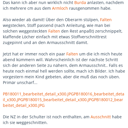
Das kann ich aber nun wirklich nicht
Burda
anlasten, nachdem
ich mehrere cm aus dem
Armloch
rausgenommen habe.
Also wieder ab damit! Über den Oberarm stülpen,
Falten
wegstecken, Stoff passend (nach Anleitung, wie man bei
solchen weggesteckten
Falten
den Rest anpaßt) zerschnippelt,
klaffende Löcher einfach mit etwas Stoffverschnittrest
zugepinnt und an den Armausschnitt damit.
Jetzt hat er immer noch ein paar
Falten
um die ich mich heute
abend kümmern will. Wahrscheinlich ist der nächste Schritt
sich der anderen Seite zu nähern, dem Armausschnit.. Falls es
heute noch einmal hell werden sollte, mach ich Bilder. Ich habe
vorgestern mein Kind gebeten, aber die muß das noch üben.
Primär unscharf...
PB180011_bearbeitet_detail_x300.JPG
PB180016_bearbeitet_deta
il_x300.JPG
PB180015_bearbeitet_detail_x300.JPG
PB180012_bear
beitet_detail_x300.JPG
Die NZ in der Schulter ist noch enthalten, am
Ausschnitt
habe
ich sie weggeschnitten.