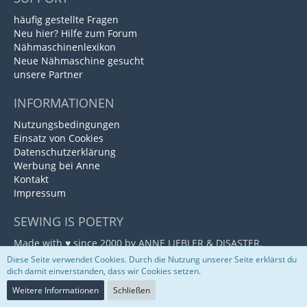
häufig gestellte Fragen
Neu hier? Hilfe zum Forum
Nähmaschinenlexikon
Neue Nähmaschine gesucht
unsere Partner
INFORMATIONEN
Nutzungsbedingungen
Einsatz von Cookies
Datenschutzerklärung
Werbung bei Anne
Kontakt
Impressum
SEWING IS POETRY
Made with ♥ since 2000 by ANNE LIEBLER & DISASTER.
Powered by
ABELNET
&
NADV
.
Diese Seite verwendet Cookies. Durch die Nutzung unserer Seite erklärst du
dich damit einverstanden, dass wir Cookies setzen.
PARTNER
Weitere Informationen
Schließen