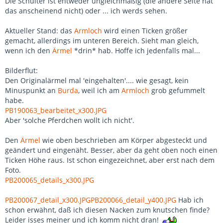
Die Schulter ist entweder ungleichmäßig (die andere Seite hat
das anscheinend nicht) oder ... ich werds sehen.
Aktueller Stand: das
Armloch
wird einen Ticken größer
gemacht, allerdings im unteren Bereich. Sieht man gleich,
wenn ich den
Ärmel
*drin* hab. Hoffe ich jedenfalls mal...
Bilderflut:
Den Originalärmel mal 'eingehalten'.... wie gesagt, kein
Minuspunkt an
Burda
, weil ich am
Armloch
grob gefummelt
habe.
PB190063_bearbeitet_x300.JPG
Aber 'solche Pferdchen wollt ich nicht'.
Den
Ärmel
wie oben beschrieben am Körper abgesteckt und
geändert und eingenäht. Besser, aber da geht oben noch einen
Ticken Höhe raus. Ist schon eingezeichnet, aber erst nach dem
Foto.
PB200065_details_x300.JPG
PB200067_detail_x300.JPG
PB200066_detail_y400.JPG
Hab ich
schon erwähnt, daß ich diesen Nacken zum knutschen finde?
Leider isses meiner und ich komm nicht dran!