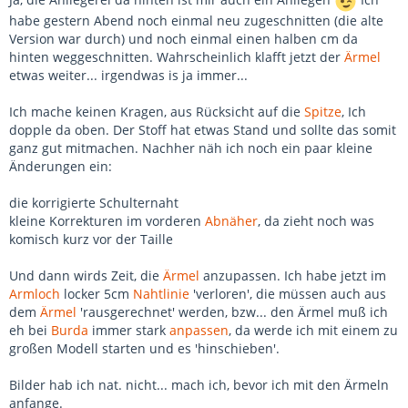
habe gestern Abend noch einmal neu zugeschnitten (die alte
Version war durch) und noch einmal einen halben cm da
hinten weggeschnitten. Wahrscheinlich klafft jetzt der
Ärmel
etwas weiter... irgendwas is ja immer...
Ich mache keinen Kragen, aus Rücksicht auf die
Spitze
, Ich
dopple da oben. Der Stoff hat etwas Stand und sollte das somit
ganz gut mitmachen. Nachher näh ich noch ein paar kleine
Änderungen ein:
die korrigierte Schulternaht
kleine Korrekturen im vorderen
Abnäher
, da zieht noch was
komisch kurz vor der Taille
Und dann wirds Zeit, die
Ärmel
anzupassen. Ich habe jetzt im
Armloch
locker 5cm
Nahtlinie
'verloren', die müssen auch aus
dem
Ärmel
'rausgerechnet' werden, bzw... den Ärmel muß ich
eh bei
Burda
immer stark
anpassen
, da werde ich mit einem zu
großen Modell starten und es 'hinschieben'.
Bilder hab ich nat. nicht... mach ich, bevor ich mit den Ärmeln
anfange.