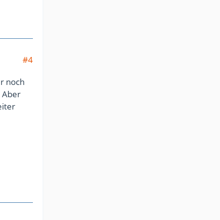
#4
er noch
. Aber
iter