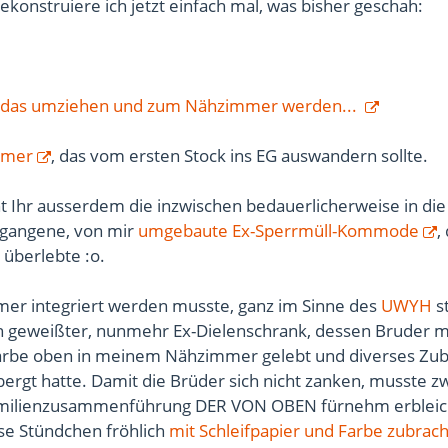
rekonstruiere ich jetzt einfach mal, was bisher geschah:
 das umziehen und zum Nähzimmer werden...
mmer
, das vom ersten Stock ins EG auswandern sollte.
t Ihr ausserdem die inzwischen bedauerlicherweise in di
egangene, von mir
umgebaute Ex-Sperrmüll-Kommode
,
 überlebte :o.
er integriert werden musste, ganz im Sinne des
UWYH
st
n geweißter, nunmehr Ex-Dielenschrank, dessen Bruder m
arbe oben in meinem Nähzimmer gelebt und diverses Zu
ergt hatte. Damit die Brüder sich nicht zanken, musste z
milienzusammenführung DER VON OBEN fürnehm erbleic
se Stündchen fröhlich
mit Schleifpapier und Farbe zubrac