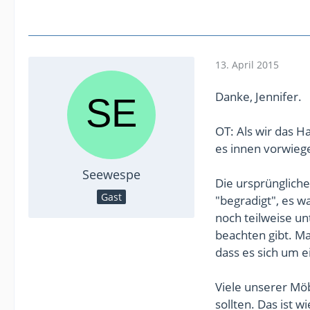
13. April 2015
Danke, Jennifer.
OT: Als wir das 
es innen vorwieg
Seewespe
Die ursprünglich
Gast
"begradigt", es w
noch teilweise u
beachten gibt. M
dass es sich um 
Viele unserer Möb
sollten. Das ist 