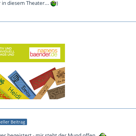
in diesem Theater...
)
ieller Beitrag
er begeistert - mir steht der Mund offen