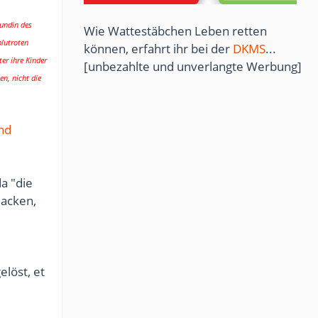
eundin des
Wie Wattestäbchen Leben retten
blutroten
können, erfahrt ihr bei der
DKMS
...
ter ihre Kinder
[unbezahlte und unverlangte Werbung]
en, nicht die
nd
a "die
Jacken,
löst, et