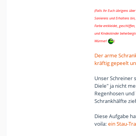
(Falls Ihr Euch übrigens über
Sanierens und Erhaltens bin,
Farbe entkleidet, geschliffen
und Kindeskinder beherbergten
Würmer!
)
Der arme Schrank
kräftig gepeelt u
Unser Schreiner s
Diele" ja nicht m
Regenhosen und T
Schrankhälfte zi
Diese Aufgabe ha
voila:
ein Stau-T