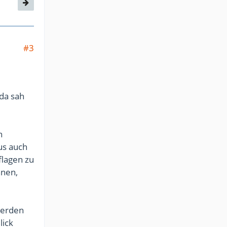
#3
da sah
n
us auch
flagen zu
nnen,
 werden
lick