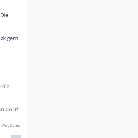
 Die
uck gern
 die
n do it!"
Walt Disney