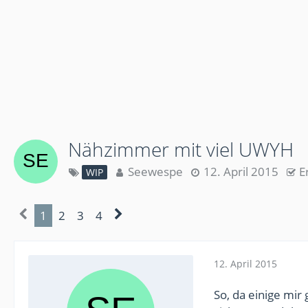
Nähzimmer mit viel UWYH
Seewespe
12. April 2015
E
WIP
1
2
3
4
12. April 2015
So, da einige mi