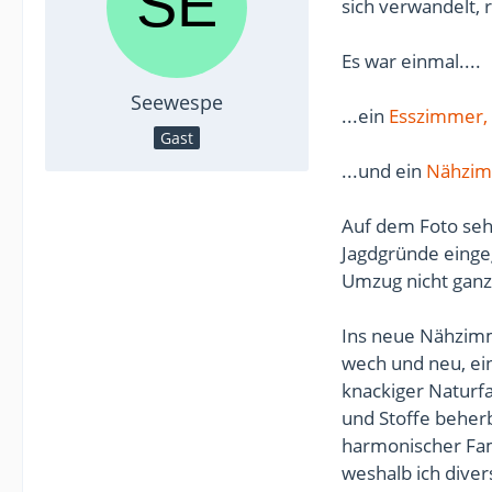
sich verwandelt, 
Es war einmal....
Seewespe
...ein
Esszimmer,
Gast
...und ein
Nähzi
Auf dem Foto seh
Jagdgründe eing
Umzug nicht ganz
Ins neue Nähzimm
wech und neu, ei
knackiger Naturf
und Stoffe beherb
harmonischer Fa
weshalb ich diver