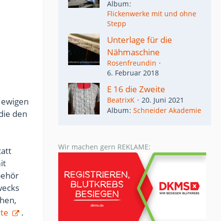
Album
Flickenwerke mit und ohne
Stepp
Unterlage für die
Nähmaschine
Rosenfreundin
6. Februar 2018
E 16 die Zweite
BeatrixK
20. Juni 2021
e ewigen
Album
Schneider Akademie
 die den
Wir machen gern REKLAME:
att
it
behör
wecks
hen,
hte
.