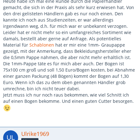
Heute habe ich mal eine Runde durch die Papierhändler
gemacht, die sich in der Praxis als sehr kurz erwiesen hat. Von
den drei gelisteten Händlern gab es nur noch einen. Den
kannte ich noch aus Studienzeiten, er war allerdings
irgendwann weg, d.h. für mich war er unbekannt verzogen.
Leider hat er nicht mehr so ein umfangreiches Sortiment wie
damals, bestellt aber gerne auf Anfrage. Als potentielles
Material für
Schablonen
hat er mir eine 1mm- Graupappe
gezeigt, mit der Anmerkung, dass Bekleidungshersteller eher
die 0,5mm Pappe nähmen, die aber nicht mehr erhältlich ist.
Die 1mm-Pappe täte es für mich aber auch. Der Bogen ist
75x100 cm groß und soll 1,50 Euro/Bogen kosten, bei Abnahme
einer ganzen Packung (48 Bögen) kommt der Bogen auf 1,30
Euro. Wenn ich das zu dem oben genannten Händler grob
umrechne, bin ich nicht teuer dabei.
Jetzt muss ich nur noch raus bekommen, wie viel Schnitt ich
auf einen Bogen bekomme. Und einen guten Cutter besorgen.
Ulrike1969