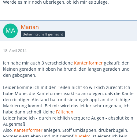
Werde es mir noch überlegen, ob ich mir es zulege.
Marian
Bekanntschaft gemacht
18. April 2014
ich habe mir auch 3 verscheidene
Kantenformer
gekauft: den
kleinen geraden mit oben halbrund, den langen geraden und
den gebogenen.
Leider komme ich mit den Teilen nicht so wirklich zurecht: Ich
habe Mühe, die Kanteformer exakt so anzulegen, daß die Kante
den richtigen Abstand hat und sie umgeklappt an die richtige
Markierung kommt. Bei mir wird das leider sehr ungenau, ich
habe dann schnell kleine
Fältchen
.
Leider habe ich - durch reichlich verquere Augen - absolut kein
Augenmaß.
Also,
Kantenformer
anlegen, Stoff umklappen, drüberbügeln,
Former wegziehen und mit Dampf
bügeln
: ist eigentlich kein