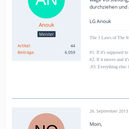
durchziehen und 
LG Anouk
Anouk
Meister
The 3 Laws of The Mu
Artikel
44
Beiträge
6.059
#1: If it's supposed 
#2: If it moves and it
.#3: Everything else:
26. September 2013
Moin,