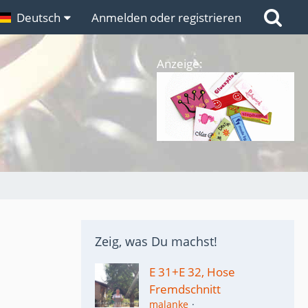
n
Deutsch
Links
Anmelden oder registrieren
Anzeige:
Zeig, was Du machst!
E 31+E 32, Hose
Fremdschnitt
malanke