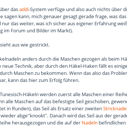
 über das
addi
-System verfüge und also auch nichts über d
ile sagen kann, mich genauer gesagt gerade frage, was das
 nur das weiter, was ich sicher aus eigener Erfahrung weiß
ag im Forum und Bilder im Markt).
ieht aus wie gestrickt.
kelnadeln anders durch die Maschen gezogen als beim Hä
ne neue Technik, aber durch den Häkel-Haken fällt es einig
durch Maschen zu bekommen. Wenn das also das Probl
ar, kann das hier zum Erfolg führen.
 Tunesisch-Häkeln werden zuerst alle Maschen einer Reih
nn alle Maschen auf das befestigte Seil geschoben, gewen
et in Runden), das Seil als Ersatz einer zweiten
Stricknade
 wieder abge"knookt". Danach wird das Seil aus der gerad
eihe herausgezogen und die auf der
Nadeln
befindlichen