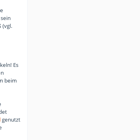
ie
 sein
 (vgl.
keln! Es
en
em beim
e
det
l
genutzt
e