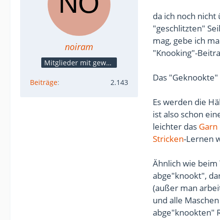
da ich noch nicht
"geschlitzten" Se
mag, gebe ich mal
noiram
"Knooking"-Beitr
Mitglieder mit gewerblicher Verbindung, auch als Mitarbeiter/in
Das "Geknookte" s
Beiträge
2.143
Es werden die Hä
ist also schon ei
leichter das
Garn
Stricken
-Lernen w
Ähnlich wie beim
abge"knookt", da
(außer man arbeit
und alle Maschen
abge"knookten" R