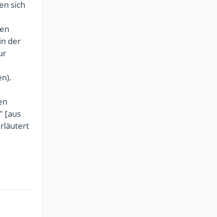
en sich
ben
in der
ur
n).
en
" [aus
rläutert