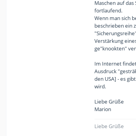
Maschen auf das S
fortlaufend.
Wenn man sich bei
beschrieben ein z
"Sicherungsreihe"
Verstärkung eine
ge"knookten" verb
Im Internet fin
Ausdruck "gesträk
den USA] - es gib
wird.
Liebe Grüße
Marion
Liebe Grüße