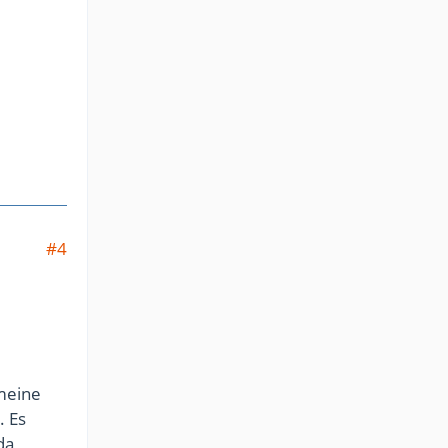
#4
 meine
. Es
da