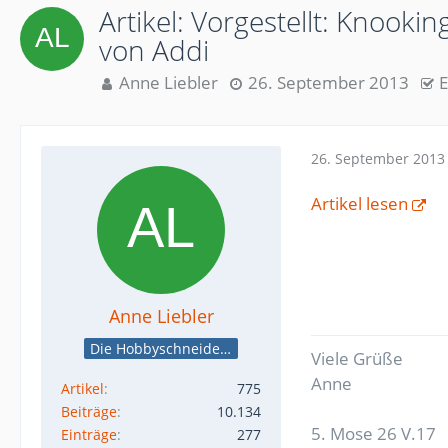
Artikel: Vorgestellt: Knooki
von Addi
Anne Liebler
26. September 2013
E
26. September 2013
Artikel lesen
Anne Liebler
Die Hobbyschneiderin
Viele Grüße
Anne
Artikel
775
Beiträge
10.134
5. Mose 26 V.17
Einträge
277