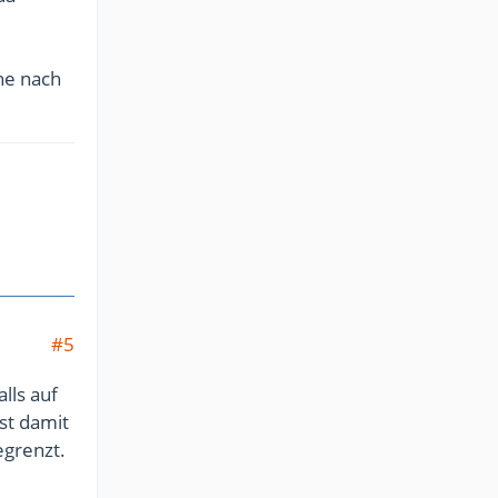
he nach
#5
lls auf
st damit
egrenzt.