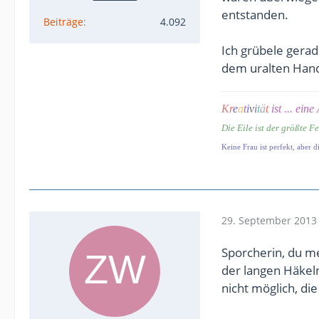
entstanden.
Beiträge
4.092
Ich grübele gera
dem uralten Han
K
r
e
a
t
i
v
i
t
ä
t
ist ... ein
Die Eile ist der größte F
Keine Frau ist perfekt, aber
29. September 2013
Sporcherin, du me
der langen Häkel
nicht möglich, di