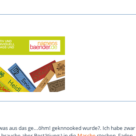
twas aus das ge...öhm! geknnooked wurde?. Ich habe zwar
 brauche aber Bestätiung:) in die
Masche
stechen ,Faden