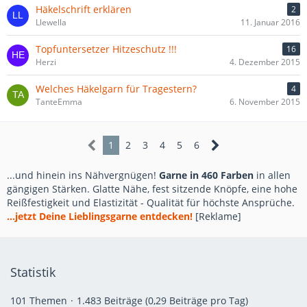
Häkelschrift erklären
2
Llewella
11. Januar 2016
Topfuntersetzer Hitzeschutz !!!
16
Herzi
4. Dezember 2015
Welches Häkelgarn für Tragestern?
4
TanteEmma
6. November 2015
1
2
3
4
5
6
...und hinein ins Nähvergnügen!
Garne in 460 Farben
in allen
gängigen Stärken. Glatte Nähe, fest sitzende Knöpfe, eine hohe
Reißfestigkeit und Elastizität - Qualität für höchste Ansprüche.
...jetzt Deine Lieblingsgarne entdecken!
[Reklame]
Statistik
101 Themen
1.483 Beiträge (0,29 Beiträge pro Tag)