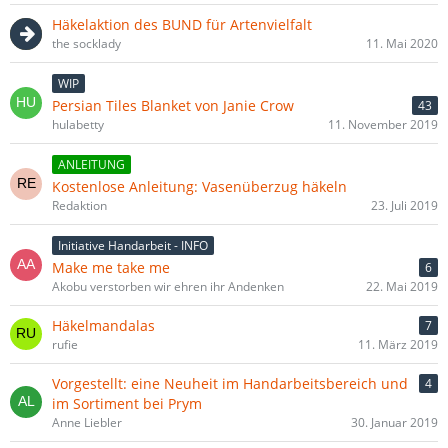
Häkelaktion des BUND für Artenvielfalt
the socklady
11. Mai 2020
WIP
Persian Tiles Blanket von Janie Crow
43
hulabetty
11. November 2019
ANLEITUNG
Kostenlose Anleitung: Vasenüberzug häkeln
Redaktion
23. Juli 2019
Initiative Handarbeit - INFO
Make me take me
6
Akobu verstorben wir ehren ihr Andenken
22. Mai 2019
Häkelmandalas
7
rufie
11. März 2019
Vorgestellt: eine Neuheit im Handarbeitsbereich und
4
im Sortiment bei Prym
Anne Liebler
30. Januar 2019