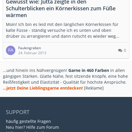
Gewusst wie: Jutta zeigte in den
Schulterblicken ein Körnerkissen zum Füße
wärmen
Moin! Ich bin es leid mit den länglichen Körnerkissen für
kalte Füsse - ständig versuche ich es unten und oben
drüber zu arrangieren und dann rutscht es wieder weg...
Faulengraben
0
24. Februar 2013
...und hinein ins Nähvergnügen!
Garne in 460 Farben
in allen
gängigen Stärken. Glatte Nähe, fest sitzende Knöpfe, eine hohe
Reißfestigkeit und Elastizität - Qualität für höchste Ansprüche.
...jetzt Deine Lieblingsgarne entdecken!
[Reklame]
SUPPORT
häufig gestellte Fragen
Neu hier? Hilfe zum Forum