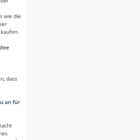
 der
s wie die
ser
 kaufen.
Idee
n, dass
u an für
macht
nes