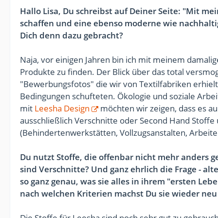
Hallo Lisa, Du schreibst auf Deiner Seite: "Mit 
schaffen und eine ebenso moderne wie nachhalti
Dich denn dazu gebracht?
Naja, vor einigen Jahren bin ich mit meinem damali
Produkte zu finden. Der Blick über das total versmo
"Bewerbungsfotos" die wir von Textilfabriken erhiel
Bedingungen schufteten. Ökologie und soziale Arbe
mit
Leesha Design
möchten wir zeigen, dass es a
ausschließlich Verschnitte oder Second Hand Stoffe
(Behindertenwerkstätten, Vollzugsanstalten, Arbeiter
Du nutzt Stoffe, die offenbar nicht mehr anders
sind Verschnitte? Und ganz ehrlich die Frage - a
so ganz genau, was sie alles in ihrem "ersten Le
nach welchen Kriterien machst Du sie wieder neu
Die Stoffe für Leesha sind noch sehr gut zu gebra