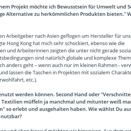
meinem Projekt möchte ich Bewusstsein für Umwelt und S
ge Alternative zu herkömmlichen Produkten bieten." 
gen Arbeitgeber nach Asien geflogen um Hersteller für un
gte Hong Kong hat mich sehr schockiert, ebenso wie die
ten und Arbeiterinnen zeigten die unter nicht gerade sozia
itsbedingungen sind natürlich globale und komplexe The
uch anders geht – wenn auch nur im kleinen Rahmen - ve
 und lassen die Taschen in Projekten mit sozialem Charak
wohlfahrt, etc.).
 genutzt werden können. Second Hand oder "Verschnitte
lte Textilien müffeln ja manchmal und mitunter weiß ma
ben" so erlebt und ausgehalten haben. Wie wählst Du au
 nutzbar?
uchen und eben hierauf möchten wir hinweisen. Aus dem w