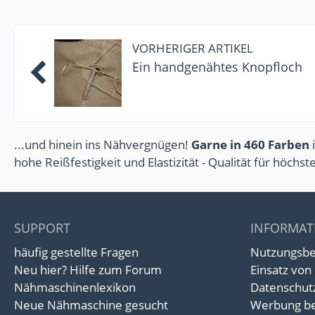
VORHERIGER ARTIKEL
Ein handgenähtes Knopfloch
...und hinein ins Nähvergnügen!
Garne in 460 Farben
i
hohe Reißfestigkeit und Elastizität - Qualität für höchs
SUPPORT
INFORMAT
häufig gestellte Fragen
Nutzungsb
Neu hier? Hilfe zum Forum
Einsatz von
Nähmaschinenlexikon
Datenschut
Neue Nähmaschine gesucht
Werbung be