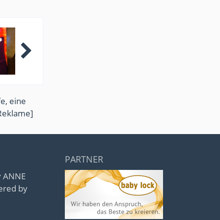
e, eine
Reklame]
PARTNER
by ANNE
ered by