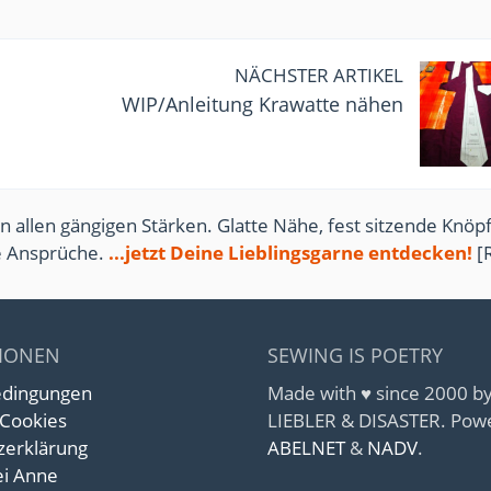
NÄCHSTER ARTIKEL
WIP/Anleitung Krawatte nähen
n allen gängigen Stärken. Glatte Nähe, fest sitzende Knöpf
te Ansprüche.
...jetzt Deine Lieblingsgarne entdecken!
[
IONEN
SEWING IS POETRY
edingungen
Made with ♥ since 2000 
 Cookies
LIEBLER & DISASTER. Pow
zerklärung
ABELNET
&
NADV
.
i Anne