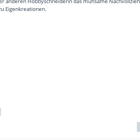
 oder anderen Hobbyschneiderin das mühsame Nachvollzie
 zu Eigenkreationen.