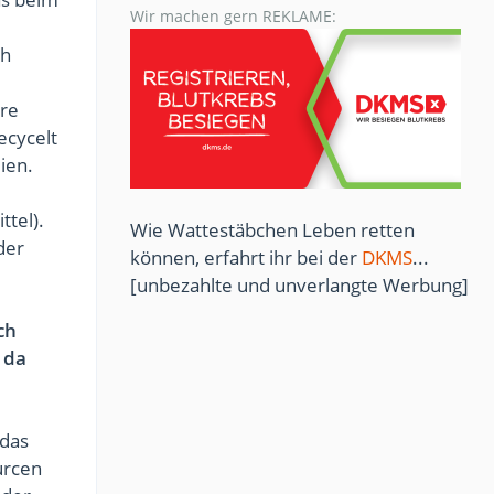
Wir machen gern REKLAME:
ch
ere
ecycelt
ien.
ttel).
Wie Wattestäbchen Leben retten
der
können, erfahrt ihr bei der
DKMS
...
[unbezahlte und unverlangte Werbung]
ch
 da
 das
urcen