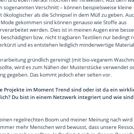
 sogenannten Verschnitt – können beispielsweise kleine
ökologischer als die Schnipsel in dem Müll zu geben. Au
der Mode gekommen sind können genauso wie Stoffe aus
erarbeitet werden. Dies ist in meinen Augen eine bess
beschädigten bzw. nicht tragbaren Textilien nur bedingt r
kürzt und es entstehen lediglich minderwertige Material
erarbeitung gründlich gereinigt (mit bio-veganem Waschmi
sollte, wird es zum Nähen der Musterstücke verwendet o
lung gegeben. Das kommt jedoch eher selten vor.
e Projekte im Moment Trend sind oder ist da ein wirkli
ch? Du bist in einem Netzwerk integriert und wie sind
e einen regelrechten Boom und meiner Meinung nach wird
. Immer mehr Menschen wird bewusst, dass unsere Resso