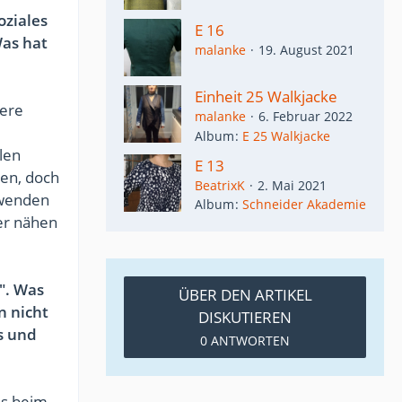
oziales
E 16
Was hat
malanke
19. August 2021
Einheit 25 Walkjacke
sere
malanke
6. Februar 2022
Album
E 25 Walkjacke
len
E 13
men, doch
BeatrixK
2. Mai 2021
rwenden
Album
Schneider Akademie
ter nähen
". Was
ÜBER DEN ARTIKEL
n nicht
DISKUTIEREN
s und
0 ANTWORTEN
as beim