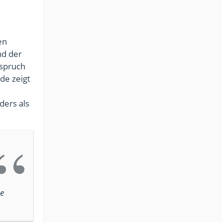
en
nd der
nspruch
de zeigt
ders als
se