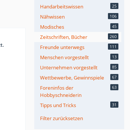
Handarbeitswissen
25
Nähwissen
106
Modisches
45
Zeitschriften, Bücher
260
t.
Freunde unterwegs
111
Menschen vorgestellt
13
Unternehmen vorgestellt
85
Wettbewerbe, Gewinnspiele
67
Foreninfos der
63
Hobbyschneiderin
Tipps und Tricks
31
Filter zurücksetzen