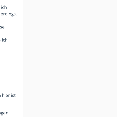
 ich
erdings,
use
 ich
 hier ist
ungen