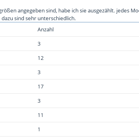
größen angegeben sind, habe ich sie ausgezählt. jedes Mo
azu sind sehr unterschiedlich.
Anzahl
3
12
3
17
3
11
1