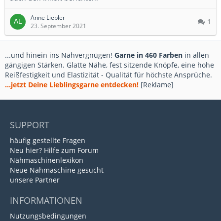
Anne Liebler
1
23. September 2021
...und hinein ins Nähvergnügen!
Garne in 460 Farben
in allen
gängigen Stärken. Glatte Nähe, fest sitzende Knöpfe, eine hohe
Reißfestigkeit und Elastizität - Qualität für höchste Ansprüche.
...jetzt Deine Lieblingsgarne entdecken!
[Reklame]
SUPPORT
häufig gestellte Fragen
Neu hier? Hilfe zum Forum
Nähmaschinenlexikon
Neue Nähmaschine gesucht
unsere Partner
INFORMATIONEN
Nutzungsbedingungen