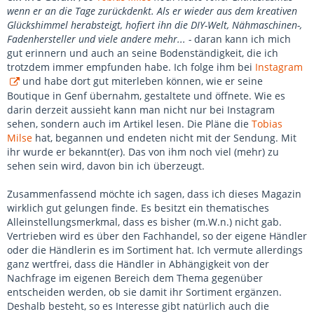
wenn er an die Tage zurückdenkt. Als er wieder aus dem kreativen
Glückshimmel herabsteigt, hofiert ihn die DIY-Welt, Nähmaschinen-,
Fadenhersteller und viele andere mehr... -
daran kann ich mich
gut erinnern und auch an seine Bodenständigkeit, die ich
trotzdem immer empfunden habe. Ich folge ihm bei
Instagram
und habe dort gut miterleben können, wie er seine
Boutique in Genf übernahm, gestaltete und öffnete. Wie es
darin derzeit aussieht kann man nicht nur bei Instagram
sehen, sondern auch im Artikel lesen. Die Pläne die
Tobias
Milse
hat, begannen und endeten nicht mit der Sendung. Mit
ihr wurde er bekannt(er). Das von ihm noch viel (mehr) zu
sehen sein wird, davon bin ich überzeugt.
Zusammenfassend möchte ich sagen, dass ich dieses Magazin
wirklich gut gelungen finde. Es besitzt ein thematisches
Alleinstellungsmerkmal, dass es bisher (m.W.n.) nicht gab.
Vertrieben wird es über den Fachhandel, so der eigene Händler
oder die Händlerin es im Sortiment hat. Ich vermute allerdings
ganz wertfrei, dass die Händler in Abhängigkeit von der
Nachfrage im eigenen Bereich dem Thema gegenüber
entscheiden werden, ob sie damit ihr Sortiment ergänzen.
Deshalb besteht, so es Interesse gibt natürlich auch die