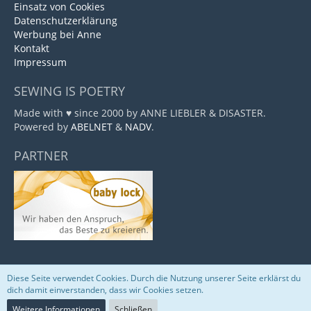
Einsatz von Cookies
Datenschutzerklärung
Werbung bei Anne
Kontakt
Impressum
SEWING IS POETRY
Made with ♥ since 2000 by ANNE LIEBLER & DISASTER.
Powered by
ABELNET
&
NADV
.
PARTNER
Diese Seite verwendet Cookies. Durch die Nutzung unserer Seite erklärst du
Community-Software:
WoltLab Suite™
dich damit einverstanden, dass wir Cookies setzen.
Weitere Informationen
Schließen