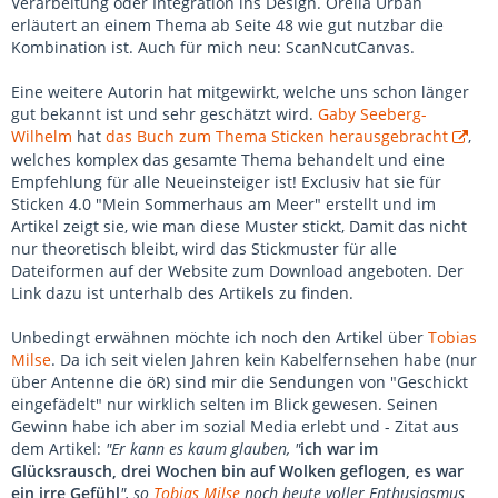
Verarbeitung oder Integration ins Design. Orelia Urban
erläutert an einem Thema ab Seite 48 wie gut nutzbar die
Kombination ist. Auch für mich neu: ScanNcutCanvas.
Eine weitere Autorin hat mitgewirkt, welche uns schon länger
gut bekannt ist und sehr geschätzt wird.
Gaby Seeberg-
Wilhelm
hat
das Buch zum Thema Sticken herausgebracht
,
welches komplex das gesamte Thema behandelt und eine
Empfehlung für alle Neueinsteiger ist! Exclusiv hat sie für
Sticken 4.0 "Mein Sommerhaus am Meer" erstellt und im
Artikel zeigt sie, wie man diese Muster stickt, Damit das nicht
nur theoretisch bleibt, wird das Stickmuster für alle
Dateiformen auf der Website zum Download angeboten. Der
Link dazu ist unterhalb des Artikels zu finden.
Unbedingt erwähnen möchte ich noch den Artikel über
Tobias
Milse
. Da ich seit vielen Jahren kein Kabelfernsehen habe (nur
über Antenne die öR) sind mir die Sendungen von "Geschickt
eingefädelt" nur wirklich selten im Blick gewesen. Seinen
Gewinn habe ich aber im sozial Media erlebt und - Zitat aus
dem Artikel:
"Er kann es kaum glauben, "
ich war im
Glücksrausch, drei Wochen bin auf Wolken geflogen, es war
ein irre Gefühl
", so
Tobias Milse
noch heute voller Enthusiasmus