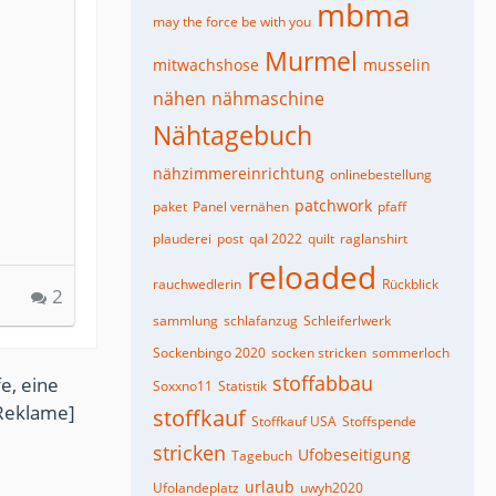
mbma
may the force be with you
Murmel
mitwachshose
musselin
nähen
nähmaschine
Nähtagebuch
nähzimmereinrichtung
onlinebestellung
patchwork
paket
Panel vernähen
pfaff
plauderei
post
qal 2022
quilt
raglanshirt
reloaded
rauchwedlerin
Rückblick
2
sammlung
schlafanzug
Schleiferlwerk
Sockenbingo 2020
socken stricken
sommerloch
stoffabbau
e, eine
Soxxno11
Statistik
Reklame]
stoffkauf
Stoffkauf USA
Stoffspende
stricken
Ufobeseitigung
Tagebuch
urlaub
Ufolandeplatz
uwyh2020