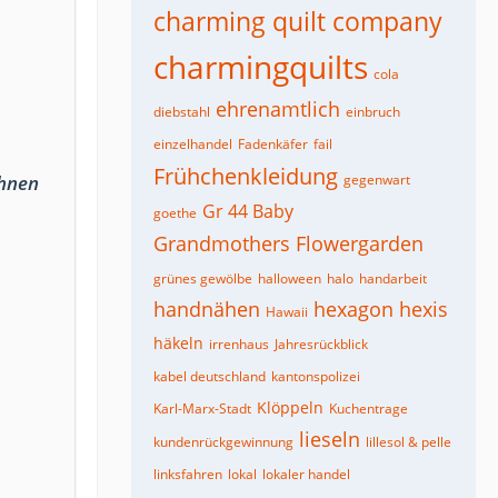
charming quilt company
charmingquilts
cola
ehrenamtlich
diebstahl
einbruch
einzelhandel
Fadenkäfer
fail
Frühchenkleidung
Ihnen
gegenwart
Gr 44 Baby
goethe
Grandmothers Flowergarden
grünes gewölbe
halloween
halo
handarbeit
handnähen
hexagon
hexis
Hawaii
häkeln
irrenhaus
Jahresrückblick
kabel deutschland
kantonspolizei
Klöppeln
Karl-Marx-Stadt
Kuchentrage
lieseln
kundenrückgewinnung
lillesol & pelle
linksfahren
lokal
lokaler handel