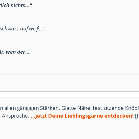
ich nichts..."
r schwarz auf weiß..."
ür, wen der
…
n allen gängigen Stärken. Glatte Nähe, fest sitzende Knöpf
te Ansprüche.
...jetzt Deine Lieblingsgarne entdecken!
[