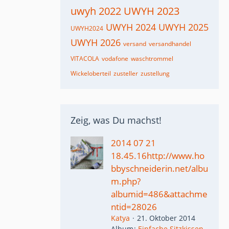
uwyh 2022
UWYH 2023
UWYH 2024
UWYH 2025
UWYH2024
UWYH 2026
versand
versandhandel
VITACOLA
vodafone
waschtrommel
Wickeloberteil
zusteller
zustellung
Zeig, was Du machst!
2014 07 21
18.45.16http://www.ho
bbyschneiderin.net/albu
m.php?
albumid=486&attachme
ntid=28026
Katya
21. Oktober 2014
Album
Einfache Sitzkissen