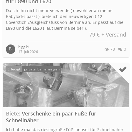
für L890 und L620
Da ich ihn nicht mehr verwende ( obwohl er an meine
Babylocks passt ), biete ich den neuwertigen C12
Coverstich-/Ausgleichsfuss von Bernina an. Er passt auf die
L890 und die L620 ( laut Bernina selber ).
79 € + Versand
biggihi
78
0
17. Juli 2026
Erledigt
private Kleinanzeigen
Biete
Verschenke ein paar Füße für
Schnellnäher
Ich habe mal das riesengroße Füßchenset für Schnellnäher