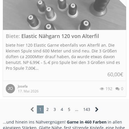
Biete
Elastic Nähgarn 120 von Alterfil
biete hier 120 Elastic Garne ebenfalls von Alterfil an. Die
kleinen Spule sind 600 Meter und sind neu. Die 3 Gr0ßen
düften ca 2000Mter drauf haben, da wurde etwas davon
benutzt. NP 6,99€ - 5,-€ pro Spule bei den 3 Großen sind es
Pro Spule 7,00€…
60,00€
Josefa
192
0
17. Mai 2026
1
2
3
4
5
…
143
...und hinein ins Nähvergnügen!
Garne in 460 Farben
in allen
gängigen Stärken. Glatte Nähe, fest sitzende Knöpfe, eine hohe