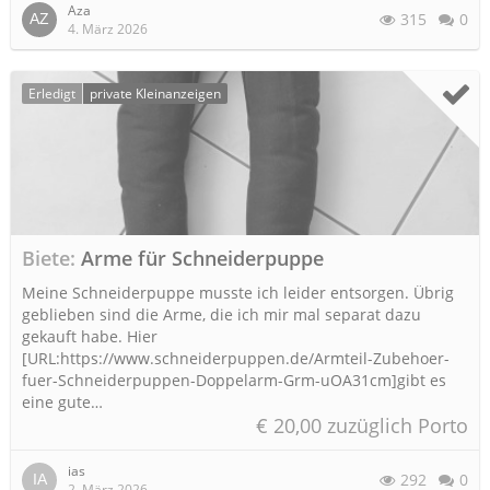
Aza
315
0
4. März 2026
Erledigt
private Kleinanzeigen
Biete
Arme für Schneiderpuppe
Meine Schneiderpuppe musste ich leider entsorgen. Übrig
geblieben sind die Arme, die ich mir mal separat dazu
gekauft habe. Hier
[URL:https://www.schneiderpuppen.de/Armteil-Zubehoer-
fuer-Schneiderpuppen-Doppelarm-Grm-uOA31cm]gibt es
eine gute…
€ 20,00 zuzüglich Porto
ias
292
0
2. März 2026