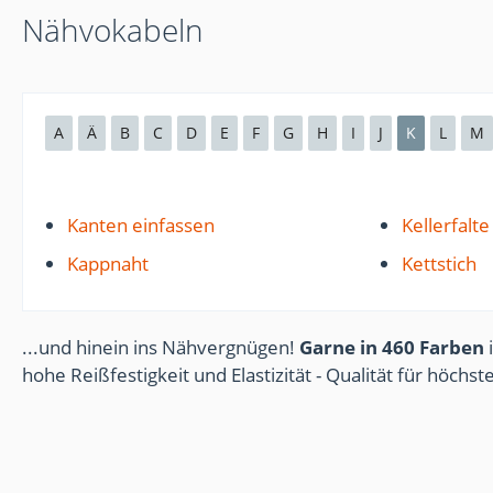
Nähvokabeln
A
Ä
B
C
D
E
F
G
H
I
J
K
L
M
Kanten einfassen
Kellerfalte
Kappnaht
Kettstich
...und hinein ins Nähvergnügen!
Garne in 460 Farben
i
hohe Reißfestigkeit und Elastizität - Qualität für höchs