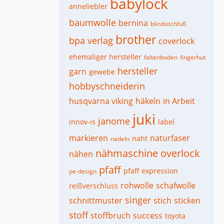
babylock
anneliebler
baumwolle
bernina
blindstichfuß
brother
bpa verlag
coverlock
ehemaliger hersteller
faltenboden
fingerhut
hersteller
garn
gewebe
hobbyschneiderin
husqvarna viking
häkeln
in Arbeit
juki
janome
innov-is
label
markieren
naturfaser
naht
nadeln
nähmaschine
overlock
nähen
pfaff
pfaff expression
pe-design
rohwolle
schafwolle
reißverschluss
singer
schnittmuster
stich
sticken
stoff
stoffbruch
success
toyota