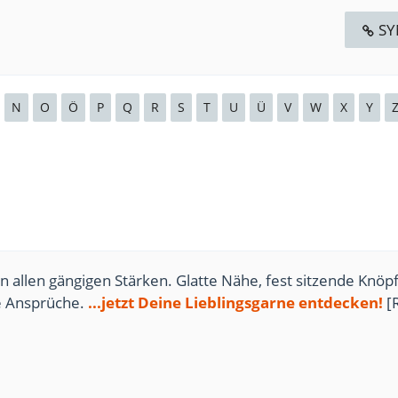
S
N
O
Ö
P
Q
R
S
T
U
Ü
V
W
X
Y
n allen gängigen Stärken. Glatte Nähe, fest sitzende Knöpf
te Ansprüche.
...jetzt Deine Lieblingsgarne entdecken!
[