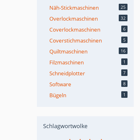
Näh-Stickmaschinen
25
Overlockmaschinen
32
Coverlockmaschinen
6
Coverstichmaschinen
5
Quiltmaschinen
16
Filzmaschinen
1
Schneidplotter
7
Software
8
Bügeln
1
Schlagwortwolke