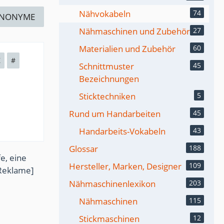
Nähvokabeln
74
YNONYME
Nähmaschinen und Zubehör
27
Materialien und Zubehör
60
Z
#
Schnittmuster
45
Bezeichnungen
Sticktechniken
5
Rund um Handarbeiten
45
Handarbeits-Vokabeln
43
Glossar
188
e, eine
Hersteller, Marken, Designer
109
Reklame]
Nähmaschinenlexikon
203
Nähmaschinen
115
Stickmaschinen
12