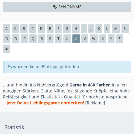
SYNONYME
A
Ä
B
C
D
E
F
G
H
I
J
K
L
M
N
O
Ö
P
Q
R
S
T
U
Ü
V
W
X
Y
Z
#
Es wurden keine Einträge gefunden.
...und hinein ins Nähvergnügen!
Garne in 460 Farben
in allen
gängigen Stärken. Glatte Nähe, fest sitzende Knöpfe, eine hohe
Reißfestigkeit und Elastizität - Qualität für höchste Ansprüche.
...jetzt Deine Lieblingsgarne entdecken!
[Reklame]
Statistik