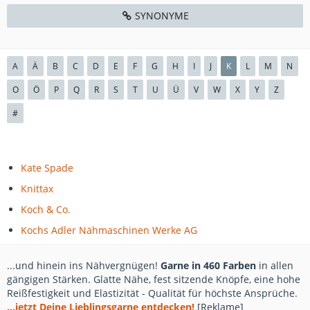
SYNONYME
A
Ä
B
C
D
E
F
G
H
I
J
K
L
M
N
O
Ö
P
Q
R
S
T
U
Ü
V
W
X
Y
Z
#
Kate Spade
Knittax
Koch & Co.
Kochs Adler Nähmaschinen Werke AG
...und hinein ins Nähvergnügen!
Garne in 460 Farben
in allen
gängigen Stärken. Glatte Nähe, fest sitzende Knöpfe, eine hohe
Reißfestigkeit und Elastizität - Qualität für höchste Ansprüche.
...jetzt Deine Lieblingsgarne entdecken!
[Reklame]