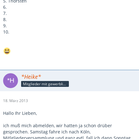
5. Thorsten
6.
7.
8.
9.
10.
*Heike*
Mitglieder mit gewerblicher Verbindung, auch als Mitarbeiter/in
18. März 2013
Hallo Ihr Lieben,
ich muß mich abmelden, wir hatten ja schon drüber
gesprochen. Samstag fahre ich nach Köln,
Mitlgliederversammlung und ganz evtl. fall ich dann Sonntag