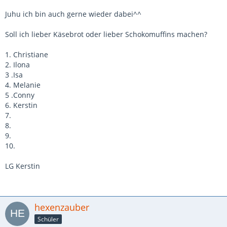
Juhu ich bin auch gerne wieder dabei^^
Soll ich lieber Käsebrot oder lieber Schokomuffins machen?
1. Christiane
2. Ilona
3 .Isa
4. Melanie
5 .Conny
6. Kerstin
7.
8.
9.
10.
LG Kerstin
hexenzauber
Schüler